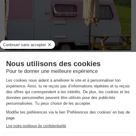
CARAVANE 2 personnes - MALVAROSA
Adultes
Chambres
2
1
Réfrigérateur
Salon de jardin
Micro-ondes
Place de parking
*Consulter le détail de l'hébergement pour connaitre les conditions
spécifiques