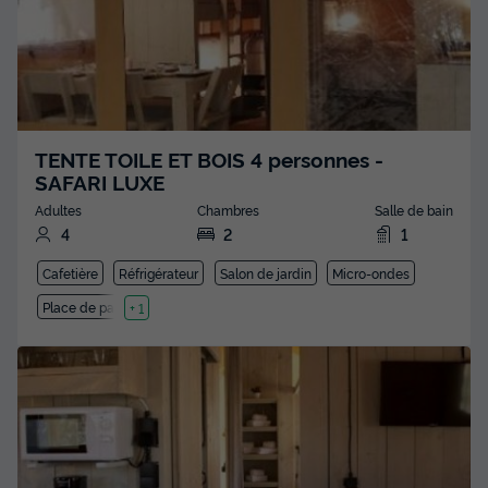
TENTE TOILE ET BOIS 4 personnes -
SAFARI LUXE
Adultes
Chambres
Salle de bain
4
2
1
Cafetière
Réfrigérateur
Salon de jardin
Micro-ondes
Place de parking
+ 1