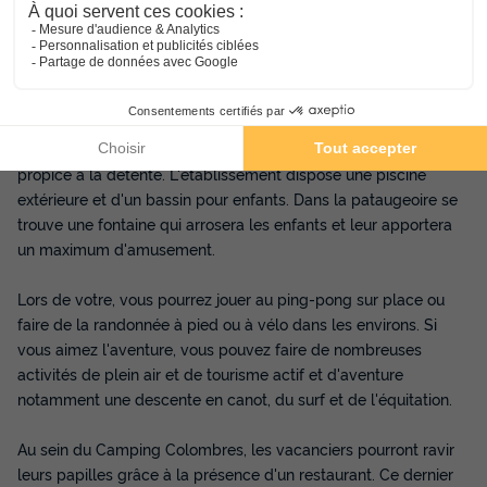
Présentation de Camping Colombres
Description, Accès, Points d’intérêts, Aux alentours
Situé en plein coeur des Asturies en Espagne, le Camping
Colombres invite à passer un agréable séjour dans un cadre
propice à la détente. L'établissement dispose une piscine
extérieure et d'un bassin pour enfants. Dans la pataugeoire se
trouve une fontaine qui arrosera les enfants et leur apportera
un maximum d'amusement.
Lors de votre, vous pourrez jouer au ping-pong sur place ou
faire de la randonnée à pied ou à vélo dans les environs. Si
vous aimez l'aventure, vous pouvez faire de nombreuses
activités de plein air et de tourisme actif et d'aventure
notamment une descente en canot, du surf et de l'équitation.
Au sein du Camping Colombres, les vacanciers pourront ravir
leurs papilles grâce à la présence d'un restaurant. Ce dernier