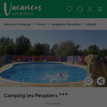
Vacances Campings
France
Languedoc-Roussillon
Hérault
Col
Camping les Peupliers
★★★
Avis clients