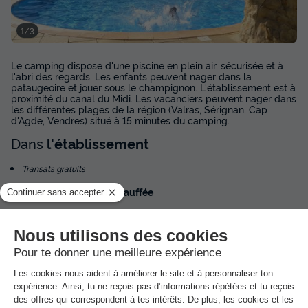
1/3
Le camping dispose d'une piscine en plein air, sécurisée et à
l'abri des regards. Les enfants peuvent nager dans la
pataugeoire et jouer sous le champignon. L'établissement est à
proximité du canal du Midi. Les vacanciers peuvent nager dans
les différentes plages de la région (Valras, Sérignan, Cap
d'Agde, Vendres) situé à 15 minutes du camping.
Dans
l'établissement
Transats gratuits
Piscine extérieure non chauffée
Interdits de porter des shorts de bains pour les hommes.
Ouvert du 1 juin au 15 septembre
Avec pataugeoire
Baignade non surveillée
Gratuit