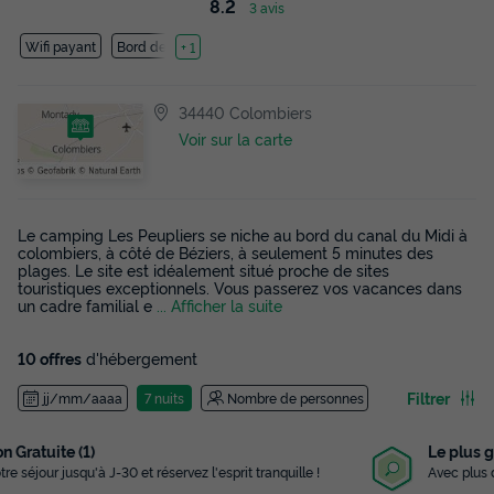
8.2
3 avis
Wifi payant
Bord de mer
+ 1
34440 Colombiers
Voir sur la carte
Le camping Les Peupliers se niche au bord du canal du Midi à
colombiers, à côté de Béziers, à seulement 5 minutes des
plages. Le site est idéalement situé proche de sites
touristiques exceptionnels. Vous passerez vos vacances dans
un cadre familial e
... Afficher la suite
10 offres
d'hébergement
Filtrer
jj/mm/aaaa
7 nuits
Nombre de personnes
Le plus grand choix
Avec plus de 3 000 campings référencés