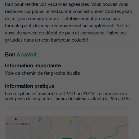
tout pour rendre vos vacances agréables. Vous pouvez vous
restaurer sur place, le restaurant vous est ouvert tous les jours,
de mi-juin à mi-septembre. L'établissement propose une
formule petit-déjeuner en moyennant un supplément. Profitez
aussi du service de dépôt de pain et viennoiserie. Faites vos
grillades dans un coin barbecue collectif.
Bon
à savoir
MOBILHOME 6 personnes - Confort
29/31m² - 3 chambres
Information importante
Voie de chemin de fer proche du site
Récent
Surface
Adultes
Chambres
Salle de bain
Information pratique
29m²
6
3
1
La réception est ouverte du 02/01 au 31/12. Les vacanciers
sont priés de respecter l'heure de silence allant de 22h à 07h.
Terrasse couverte
Climatisation
Animaux autorisés *
Cafetière
Réfrigérateur
+ 3
MOBILHOME 6 personnes - Confort 29/31m² - 3 chambres