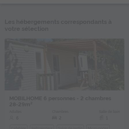
Les hébergements correspondants à
votre sélection
MOBILHOME 6 personnes - 2 chambres
28-29m²
Adultes
Chambres
Salle de bain
6
2
1
Cafetière
Réfrigérateur
Salon de jardin
Micro-ondes