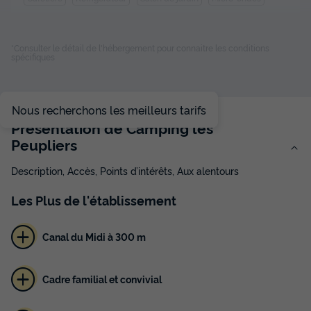
MOBILHOME 6 personnes - 2 chambres 28-29m²
*Consulter le détail de l'hébergement pour connaitre les conditions
spécifiques
du
22/08/2026
au
29/08/2026
Modifier les dates
Meilleur prix pour 7 nuits
Nous recherchons les meilleurs tarifs
685 €
Présentation de Camping les
Peupliers
Voir les disponibilités
Description, Accès, Points d’intérêts, Aux alentours
Les
Plus
de l'établissement
Canal du Midi à 300 m
Cadre familial et convivial