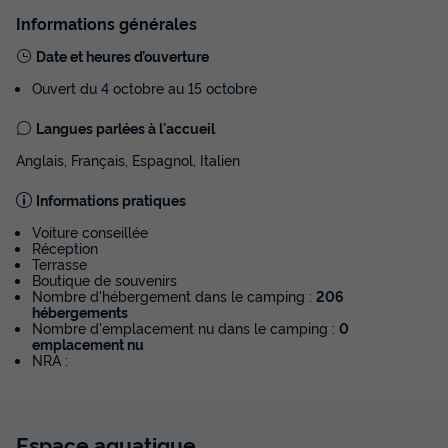
3 chambres
Informations générales
Annulation gratuite
Date et heures d’ouverture
Surface
Adultes
Chambres
Salle de bain
Ouvert du 4 octobre au 15 octobre
31m²
6
3
1
Langues parlées à l'accueil
Terrasse semi-couverte
Climatisation
Animaux autorisés *
Anglais, Français, Espagnol, Italien
Cafetière
Congélateur
+ 3
Informations pratiques
Voiture conseillée
MOBILHOME 6 personnes - Classic Clim - 3 chambres
Réception
du
19/09/2026
au
26/09/2026
Terrasse
Modifier les dates
Boutique de souvenirs
Nombre d'hébergement dans le camping :
206
Meilleur prix pour 7 nuits
hébergements
327 €
Nombre d'emplacement nu dans le camping :
0
emplacement nu
NRA :
Voir les disponibilités
Espace
aquatique