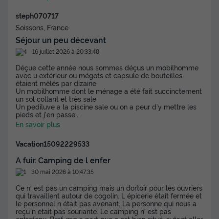
Cafetière
Congélateur
+ 3
steph070717
Soissons, France
Séjour un peu décevant
MOBILHOME 6 personnes - PREMIUM - 3 chambres 6
16 juillet 2026 à 20:33:48
personnes Clim
du
20/09/2026
au
27/09/2026
Déçue cette année nous sommes déçus un mobilhomme
Modifier les dates
avec u extérieur ou mégots et capsule de bouteilles
étaient mêlés par dizaine
Meilleur prix pour 7 nuits
Un mobilhomme dont le ménage a été fait succinctement
407 €
un sol collant et très sale
Un pediluve a la piscine sale ou on a peur d'y mettre les
pieds et j'en passe
...
Voir les disponibilités
En savoir plus
Vacation15092229533
A fuir. Camping de l enfer
30 mai 2026 à 10:47:35
Ce n' est pas un camping mais un dortoir pour les ouvriers
qui travaillent autour de cogolin. L épicerie était fermée et
le personnel n était pas avenant. La personne qui nous a
reçu n était pas souriante. Le camping n' est pas
entretenu. Bref, mis a part que c est bien situé, autant aller