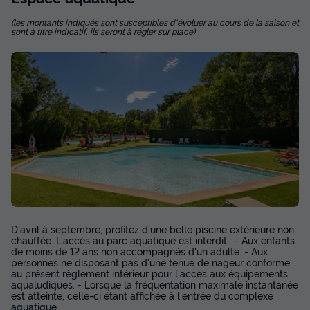
(les montants indiqués sont susceptibles d'évoluer au cours de la saison et
sont à titre indicatif, ils seront à régler sur place)
MOBILHOME 4 personnes - MH2 Confort
Clim - SAM
Annulation gratuite
Surface
Adultes
Chambres
Salle de bain
32m²
4
2
1
Terrasse couverte
Climatisation
Animaux autorisés *
D'avril à septembre, profitez d'une belle piscine extérieure non
Cafetière
Congélateur
+ 2
chauffée. L'accès au parc aquatique est interdit : - Aux enfants
de moins de 12 ans non accompagnés d'un adulte. - Aux
personnes ne disposant pas d'une tenue de nageur conforme
au présent règlement intérieur pour l'accès aux équipements
aqualudiques. - Lorsque la fréquentation maximale instantanée
MOBILHOME 4 personnes - MH2 Confort Clim - SAM
est atteinte, celle-ci étant affichée à l'entrée du complexe
du
19/09/2026
au
26/09/2026
aquatique