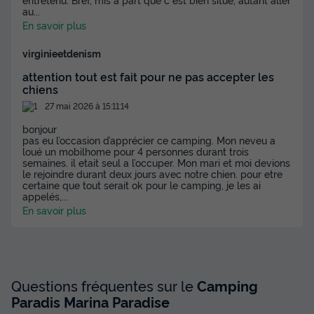
au
...
En savoir plus
MOBILHOME 4 personnes - PIKI LODGE- 2
chambres 1 salle de jeux Clim TV LV
virginieetdenism
Annulation gratuite
attention tout est fait pour ne pas accepter les
chiens
Surface
Adultes
Chambres
Salle de bain
32m²
4
2
1
27 mai 2026 à 15:11:14
bonjour
Terrasse semi-couverte
Climatisation
Animaux autorisés *
pas eu l’occasion d’apprécier ce camping. Mon neveu a
Cafetière
Lave-vaisselle
loué un mobilhome pour 4 personnes durant trois
+ 6
semaines. il etait seul a l’occuper. Mon mari et moi devions
le rejoindre durant deux jours avec notre chien. pour etre
certaine que tout serait ok pour le camping, je les ai
appelés,
...
MOBILHOME 4 personnes - PIKI LODGE- 2 chambres 1
En savoir plus
salle de jeux Clim TV LV
du
19/09/2026
au
26/09/2026
Modifier les dates
Meilleur prix pour 7 nuits
417 €
Questions fréquentes sur le
Camping
Paradis Marina Paradise
Voir les disponibilités