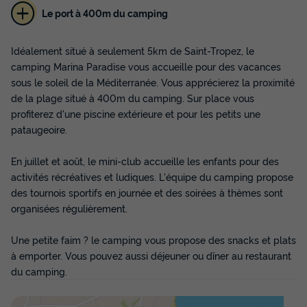
Le port à 400m du camping
MOBILHOME 4 personnes - 2 chambres
Idéalement situé à seulement 5km de Saint-Tropez, le
Small Clim - Dim
camping Marina Paradise vous accueille pour des vacances
sous le soleil de la Méditerranée. Vous apprécierez la proximité
Annulation gratuite
de la plage situé à 400m du camping. Sur place vous
Surface
Adultes
Chambres
Salle de bain
profiterez d'une piscine extérieure et pour les petits une
20m²
4
2
1
pataugeoire.
Terrasse semi-couverte
Animaux autorisés *
Cafetière
En juillet et août, le mini-club accueille les enfants pour des
Congélateur
Réfrigérateur
+ 2
activités récréatives et ludiques. L'équipe du camping propose
des tournois sportifs en journée et des soirées à thèmes sont
organisées régulièrement.
MOBILHOME 4 personnes - 2 chambres Small Clim - Dim
du
20/09/2026
au
27/09/2026
Une petite faim ? le camping vous propose des snacks et plats
Modifier les dates
à emporter. Vous pouvez aussi déjeuner ou dîner au restaurant
Meilleur prix pour 7 nuits
du camping.
277 €