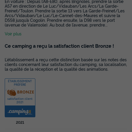
En voiture : Depuis l’A8-E80, après Brignoles, prendre la sortie
A57 en direction de Le Luc/Vidauban/Les Arcs/La Garde-
Freinet/Toulon. Prendre la sortie 13 vers La Garde-Freinet/Les
Arcs/Vidauban/Le Luc/Le-Cannet-des-Maures et suivre la
MOBILHOME 4 personnes - Classic Clim - 2 chambres
D558 jusqu’à Cogolin. Prendre ensuite, la D98 vers le port
du
19/09/2026
au
26/09/2026
(avenue de Valensole). Au bout de l’avenue, prendre
...
Modifier les dates
Voir plus
Meilleur prix pour 7 nuits
297 €
Ce camping a reçu la satisfaction client Bronze !
Voir les disponibilités
L’établissement a reçu cette distinction basée sur les notes des
clients concernant leur satisfaction du camping, sa localisation,
la qualité de la réception et la qualité des animations.
2021
MOBILHOME 6 personnes - Classic Clim -