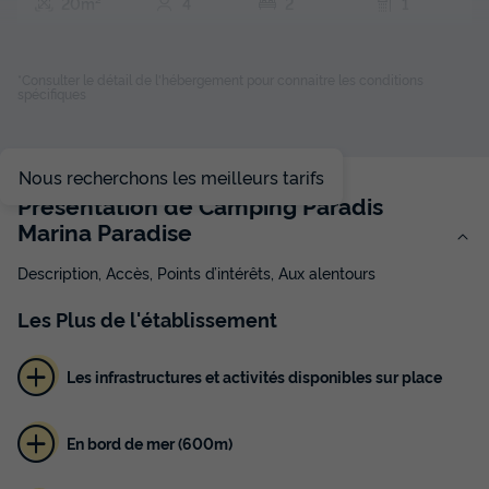
20m²
4
2
1
Terrasse semi-couverte
Climatisation
Animaux autorisés *
Cafetière
Congélateur
+ 3
*Consulter le détail de l'hébergement pour connaitre les conditions
spécifiques
MOBILHOME 4 personnes - 2 chambres Small Clim - Sam
Nous recherchons les meilleurs tarifs
du
19/09/2026
au
26/09/2026
Présentation de Camping Paradis
Modifier les dates
Marina Paradise
Meilleur prix pour 7 nuits
277 €
Description, Accès, Points d’intérêts, Aux alentours
Voir les disponibilités
Les
Plus
de l'établissement
Les infrastructures et activités disponibles sur place
En bord de mer (600m)