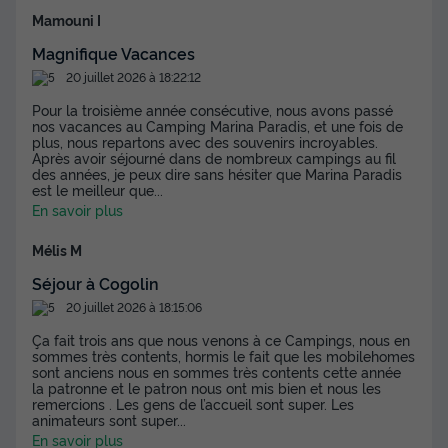
377 €
Mamouni I
Magnifique Vacances
Voir les disponibilités
20 juillet 2026 à 18:22:12
Pour la troisième année consécutive, nous avons passé
nos vacances au Camping Marina Paradis, et une fois de
plus, nous repartons avec des souvenirs incroyables.
Après avoir séjourné dans de nombreux campings au fil
des années, je peux dire sans hésiter que Marina Paradis
est le meilleur que
...
En savoir plus
Mélis M
Séjour à Cogolin
MOBILHOME 6 personnes - PREMIUM - 3
20 juillet 2026 à 18:15:06
chambres 6 personnes Clim
Ça fait trois ans que nous venons à ce Campings, nous en
Annulation gratuite
sommes très contents, hormis le fait que les mobilehomes
sont anciens nous en sommes très contents cette année
Surface
Adultes
Chambres
Salle de bain
la patronne et le patron nous ont mis bien et nous les
30,5m²
6
3
1
remercions . Les gens de l’accueil sont super. Les
animateurs sont super
...
Terrasse semi-couverte
Climatisation
Animaux autorisés *
En savoir plus