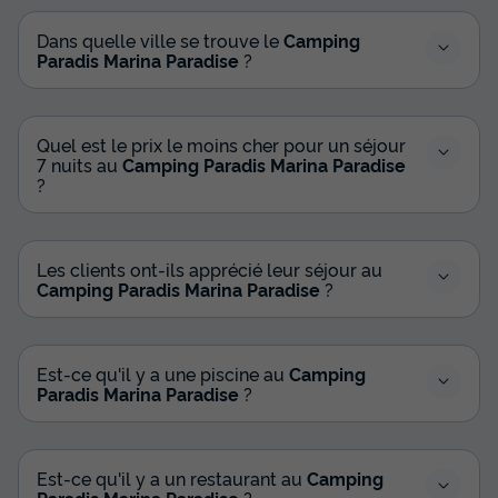
Dans quelle ville se trouve le
Camping
Paradis Marina Paradise
?
Quel est le prix le moins cher pour un séjour
7 nuits au
Camping Paradis Marina Paradise
?
BUNGALOW 10 personnes - Piki Family
Les clients ont-ils apprécié leur séjour au
Camping Paradis Marina Paradise
?
Annulation gratuite
Adultes
Chambres
Salle de bain
10
5
2
Est-ce qu'il y a une piscine au
Camping
Paradis Marina Paradise
?
Accès wifi
Animaux autorisés *
Cafetière
Lave-vaisselle
Congélateur
+ 4
Est-ce qu'il y a un restaurant au
Camping
Paradis Marina Paradise
?