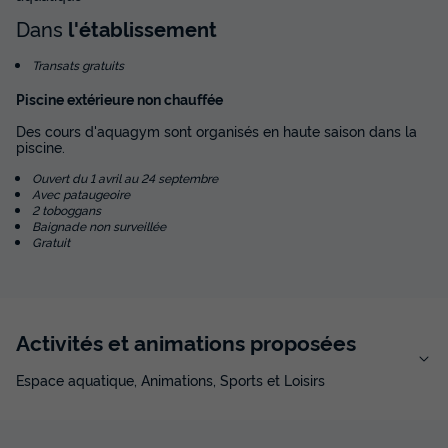
Modifier les dates
Dans
l'établissement
Meilleur prix pour 7 nuits
Transats gratuits
377 €
-13%
327 €
d'économie
Piscine extérieure non chauffée
Prix de comparaison
Des cours d'aquagym sont organisés en haute saison dans la
Voir les disponibilités
piscine.
Ouvert du 1 avril au 24 septembre
Avec pataugeoire
2 toboggans
Baignade non surveillée
Gratuit
Activités et animations proposées
MOBILHOME 6 personnes - Confort Clim 3
Espace aquatique, Animations, Sports et Loisirs
chambres - Dim
Annulation gratuite