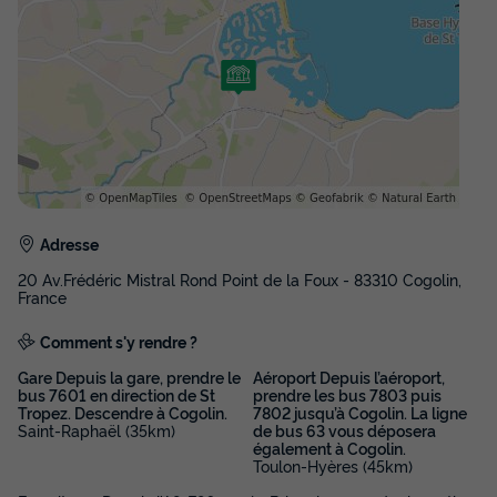
Voir les disponibilités
Adresse
20 Av.Frédéric Mistral Rond Point de la Foux - 83310 Cogolin,
MOBILHOME 4 personnes - Classic Clim -
France
2 chambres
Comment s'y rendre ?
Annulation gratuite
Gare Depuis la gare, prendre le
Aéroport Depuis l’aéroport,
Surface
Adultes
Chambres
Salle de bain
bus 7601 en direction de St
prendre les bus 7803 puis
32m²
4
2
1
Tropez. Descendre à Cogolin.
7802 jusqu’à Cogolin. La ligne
Saint-Raphaël (35km)
de bus 63 vous déposera
Terrasse semi-couverte
Climatisation
Animaux autorisés *
également à Cogolin.
Toulon-Hyères (45km)
Cafetière
Congélateur
+ 3