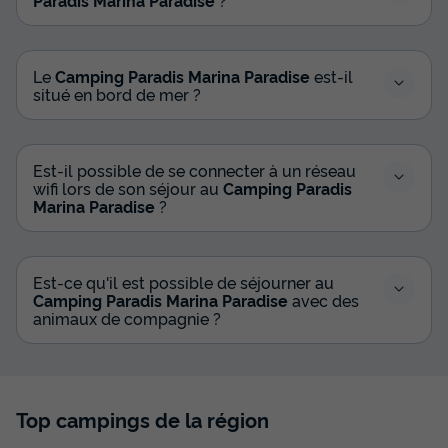
BUNGALOW 10 personnes - Piki Family
du
19/09/2026
au
26/09/2026
Modifier les dates
Le
Camping Paradis Marina Paradise
est-il
Meilleur prix pour 7 nuits
situé en bord de mer ?
797 €
Voir les disponibilités
Est-il possible de se connecter à un réseau
wifi lors de son séjour au
Camping Paradis
Marina Paradise
?
Est-ce qu'il est possible de séjourner au
Camping Paradis Marina Paradise
avec des
animaux de compagnie ?
Top campings de la région