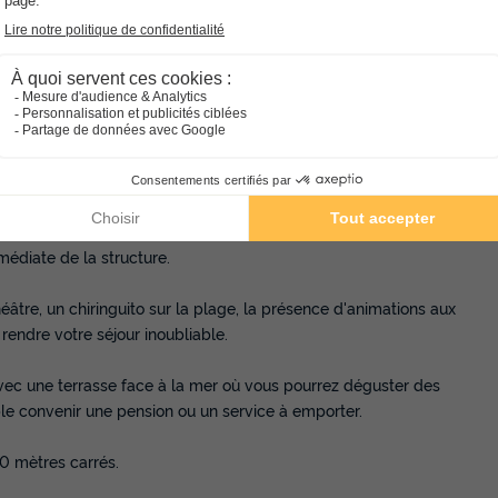
Calme
s méditerranéen et de plage de sable blanc, sur la côte
a.
e de jeux pour les plus petits ; une table de Ping Pong, un
verie.
médiate de la structure.
re, un chiringuito sur la plage, la présence d'animations aux
 rendre votre séjour inoubliable.
 avec une terrasse face à la mer où vous pourrez déguster des
ible convenir une pension ou un service à emporter.
00 mètres carrés.