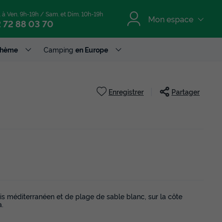
. à Ven. 9h-19h / Sam. et Dim. 10h-19h
Mon espace
 72 88 03 70
Thème
Camping
en Europe
Enregistrer
Partager
s méditerranéen et de plage de sable blanc, sur la côte
a.