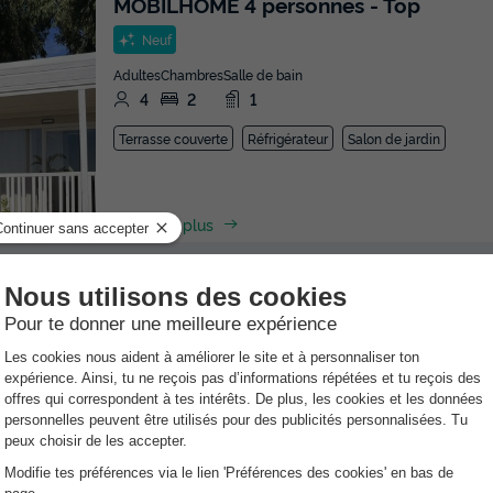
MOBILHOME 4 personnes - Top
Neuf
Adultes
Chambres
Salle de bain
4
2
1
Terrasse couverte
Réfrigérateur
Salon de jardin
En savoir plus
ébergement pour connaitre les conditions spécifiques
ova