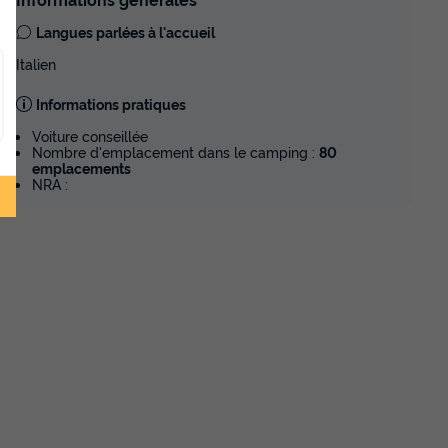
Langues parlées à l'accueil
Italien
Informations pratiques
Voiture conseillée
Nombre d'emplacement dans le camping :
80
emplacements
NRA :