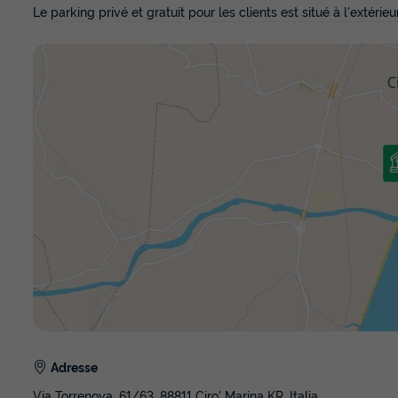
Le parking privé et gratuit pour les clients est situé à l'extéri
Adresse
Via Torrenova, 61/63, 88811 Ciro' Marina KR, Italia