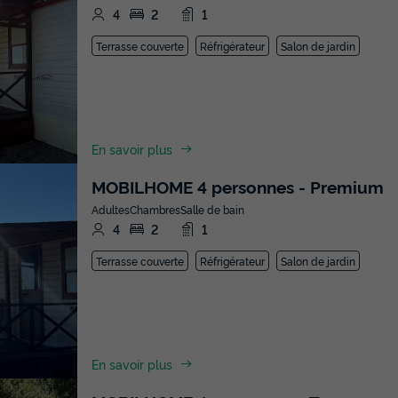
4
2
1
Terrasse couverte
Réfrigérateur
Salon de jardin
En savoir plus
MOBILHOME 4 personnes - Premium
Adultes
Chambres
Salle de bain
4
2
1
Terrasse couverte
Réfrigérateur
Salon de jardin
En savoir plus