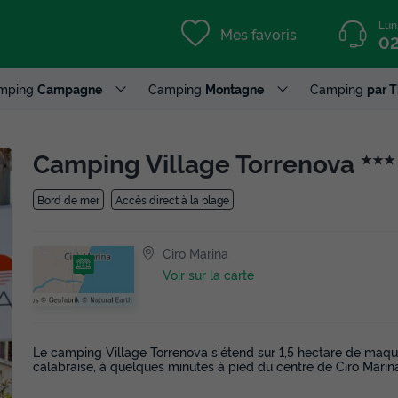
Lun
Mes favoris
02
mping
Campagne
Camping
Montagne
Camping
par 
Camping Village Torrenova
★★★
Bord de mer
Accès direct à la plage
Ciro Marina
Voir sur la carte
Le camping Village Torrenova s'étend sur 1,5 hectare de maqui
calabraise, à quelques minutes à pied du centre de Ciro Marin