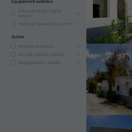
Équipement extérieur
Salon de jardin, chaise
0
longue
Terrasse couverte (ou semi)
0
Autres
Animaux acceptés
0
Accueil mobilité réduite
0
Hébergement chauffé
0