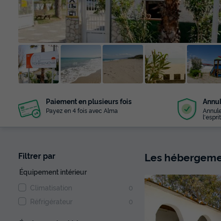
+ 14
Paiement en plusieurs fois
Annul
photos
Payez en 4 fois avec Alma
Annule
l'esprit
Les hébergemen
Filtrer par
Équipement intérieur
Climatisation
0
Réfrigérateur
0