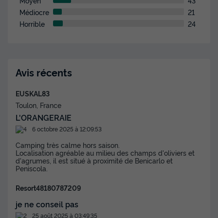
Moyen
43
Médiocre
21
Horrible
24
MOBILHOME 6 personnes - CASITA LIMON
Avis récents
- 26m²- 2 chambres
Annulation gratuite
EUSKAL83
Toulon, France
Surface
Adultes
Chambres
Salle de bain
L'ORANGERAIE
26m²
6
2
1
6 octobre 2025 à 12:09:53
Animaux autorisés *
Cafetière
Voir le plan 2D
Camping très calme hors saison.
Congélateur
Réfrigérateur
Salon de jardin
+ 2
Localisation agréable au milieu des champs d'oliviers et
d'agrumes, il est situé à proximité de Benicarlo et
Peniscola.
MOBILHOME 6 personnes - CASITA LIMON - 26m²- 2
Resort48180787209
chambres
je ne conseil pas
du
29/11/2026
au
06/12/2026
Modifier les dates
25 août 2025 à 03:49:35