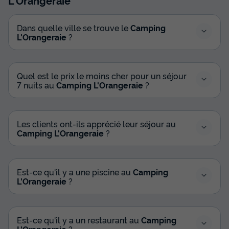
Dans quelle ville se trouve le
Camping
L'Orangeraie
?
MOBILHOME 6 personnes - CASITA OLIVA
- 29m²- 2 chambres
Annulation gratuite
Quel est le prix le moins cher pour un séjour
Surface
Adultes
Chambres
Salle de bain
7 nuits au
Camping L'Orangeraie
?
29m²
6
2
1
Animaux autorisés *
Cafetière
Congélateur
Réfrigérateur
Les clients ont-ils apprécié leur séjour au
Salon de jardin
+ 2
Camping L'Orangeraie
?
MOBILHOME 6 personnes - CASITA OLIVA - 29m²- 2
Est-ce qu'il y a une piscine au
Camping
chambres
L'Orangeraie
?
du
05/12/2026
au
12/12/2026
Modifier les dates
Meilleur prix pour 7 nuits
Est-ce qu'il y a un restaurant au
Camping
420 €
L'Orangeraie
?