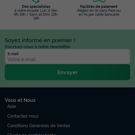
MOBILHOME 6 personnes - TROPICAL SOL
Des spécialistes
Facilités de paiement
à votre écoute: Lun. à Ven.
Réglez en 3x sans frais ou
- 36m²- 2 chambres
9h-19h / Sam. et Dim. 10h-
en 4x par carte bancaire
19h
Annulation gratuite
Surface
Adultes
Chambres
Salle de bain
36m²
6
2
1
Soyez informé en premier !
Inscrivez-vous à notre newsletter
Animaux autorisés *
Cafetière
Congélateur
Réfrigérateur
E-mail
Salon de jardin
+ 2
Envoyer
MOBILHOME 6 personnes - TROPICAL SOL - 36m²- 2
chambres
du
29/11/2026
au
06/12/2026
Modifier les dates
Vous et Nous
Meilleur prix pour 7 nuits
Aide
420 €
Contactez-nous
Conditions Générales de Ventes
Voir les disponibilités
Charte de confidentialité