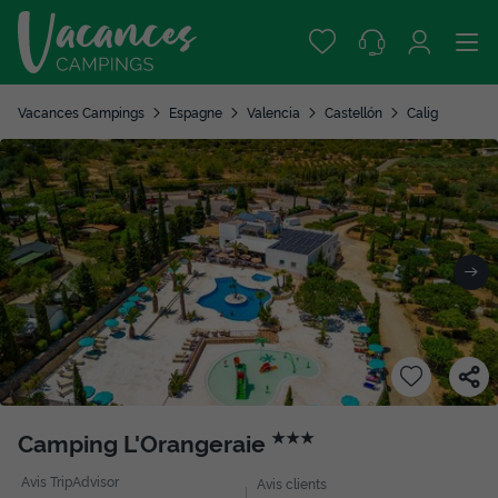
Vacances Campings
Espagne
Valencia
Castellón
Calig
Camping L'Orangeraie
★★★
Avis TripAdvisor
Avis clients