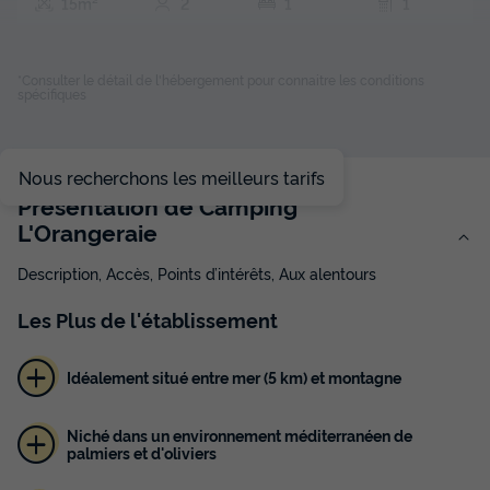
15m²
2
1
1
Animaux autorisés *
Cafetière
Réfrigérateur
Salon de jardin
Micro-ondes
*Consulter le détail de l'hébergement pour connaitre les conditions
spécifiques
LODGE 2 personnes - LUNA LODGE - 15m²- 1 chambre
Nous recherchons les meilleurs tarifs
du
01/12/2026
au
08/12/2026
Présentation de Camping
Modifier les dates
L'Orangeraie
Meilleur prix pour 7 nuits
210 €
Description, Accès, Points d’intérêts, Aux alentours
Voir les disponibilités
Les
Plus
de l'établissement
Idéalement situé entre mer (5 km) et montagne
Niché dans un environnement méditerranéen de
palmiers et d'oliviers