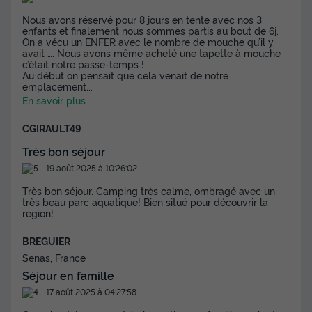
Meilleur prix pour 7 nuits
Nous avons réservé pour 8 jours en tente avec nos 3
385 €
enfants et finalement nous sommes partis au bout de 6j.
On a vécu un ENFER avec le nombre de mouche qu’il y
avait …. Nous avons même acheté une tapette à mouche
c’était notre passe-temps !
Voir les disponibilités
Au début on pensait que cela venait de notre
emplacement
...
En savoir plus
CGIRAULT49
Très bon séjour
19 août 2025 à 10:26:02
Très bon séjour. Camping très calme, ombragé avec un
très beau parc aquatique! Bien situé pour découvrir la
région!
MOBILHOME 6 personnes - CASITA
BREGUIER
POMELO - 29m²- 2 chambres
Senas, France
Annulation gratuite
Séjour en famille
Surface
Adultes
Chambres
Salle de bain
17 août 2025 à 04:27:58
29m²
6
2
1