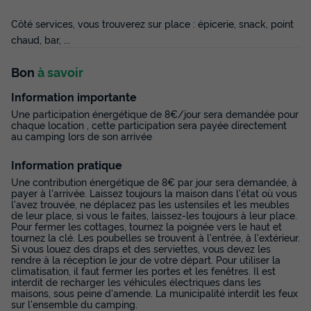
301 €
-23%
231 €
Côté services, vous trouverez sur place : épicerie, snack, point
d'économie
chaud, bar, ...
Prix de comparaison
Voir les disponibilités
Bon
à savoir
Information importante
Une participation énergétique de 8€/jour sera demandée pour
chaque location , cette participation sera payée directement
au camping lors de son arrivée
Information pratique
Une contribution énergétique de 8€ par jour sera demandée, à
payer à l'arrivée. Laissez toujours la maison dans l'état où vous
l'avez trouvée, ne déplacez pas les ustensiles et les meubles
de leur place, si vous le faites, laissez-les toujours à leur place.
MOBILHOME 4 personnes - Mobil-home |
Pour fermer les cottages, tournez la poignée vers le haut et
tournez la clé. Les poubelles se trouvent à l'entrée, à l'extérieur.
Comfort | 2 Ch. | 4 Pers. | Terrasse simple |
Si vous louez des draps et des serviettes, vous devez les
Clim.
rendre à la réception le jour de votre départ. Pour utiliser la
climatisation, il faut fermer les portes et les fenêtres. Il est
Annulation gratuite
interdit de recharger les véhicules électriques dans les
maisons, sous peine d'amende. La municipalité interdit les feux
Surface
Adultes
Chambres
Salle de bain
sur l'ensemble du camping.