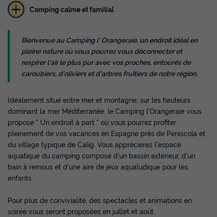
Camping calme et familial
MOBILHOME 6 personnes - Mobil-home |
Bienvenue au Camping l' Orangeraie, un endroit idéal en
Classic | 2 Ch. | 4/6 Pers. | Terrasse
pleine nature où vous pourrez vous déconnecter et
surélevée | Clim.
respirer l'air le plus pur avec vos proches, entourés de
caroubiers, d'oliviers et d'arbres fruitiers de notre région.
Annulation gratuite
Surface
Adultes
Enfants
Chambres
Salle de bain
29m²
4
2
2
1
Idéalement situé entre mer et montagne, sur les hauteurs
dominant la mer Méditerranée, le Camping l'Orangeraie vous
Terrasse semi-couverte
Animaux autorisés *
Cafetière
propose " Un endroit à part " où vous pourrez profiter
Congélateur
Réfrigérateur
+ 2
pleinement de vos vacances en Espagne près de Peniscola et
du village typique de Calig. Vous apprécierez l'espace
aquatique du camping composé d'un bassin extérieur, d'un
MOBILHOME 6 personnes - Mobil-home | Classic | 2 Ch. |
bain à remous et d'une aire de jeux aqualudique pour les
4/6 Pers. | Terrasse surélevée | Clim.
enfants.
du
03/10/2026
au
10/10/2026
Modifier les dates
Pour plus de convivialité, des spectacles et animations en
Meilleur prix pour 7 nuits
soirée vous seront proposées en juillet et août.