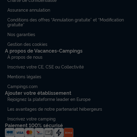
Assurance annulation
Conditions des offres “Annulation gratuite” et “Modification
gratuite”
Nos garanties
Gestion des cookies
A propos de Vacances-Campings
À propos de nous
MOBILHOME 6 personnes - TROPICAL
Inscrivez votre CE, CSE ou Collectivité
TOSCANA - 35m² - 2 Chambres
Mentions légales
Annulation gratuite
Campings.com
Ajouter votre établissement
Surface
Adultes
Chambres
Salle de bain
Rejoignez la plateforme leader en Europe
35m²
6
2
1
Les avantages de notre partenariat hébergeurs
Animaux autorisés *
Cafetière
Congélateur
Réfrigérateur
Inscrivez votre camping
Salon de jardin
+ 2
Paiement 100% sécurisé