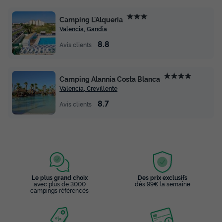
★★★
Camping L'Alqueria
Valencia, Gandia
TENTE TOILE ET BOIS 5 personnes - SAFARI LODGE -
8.8
40m²- 2 chambres
Avis clients
du
29/11/2026
au
06/12/2026
Modifier les dates
★★★★
Meilleur prix pour 7 nuits
Camping Alannia Costa Blanca
Valencia, Crevillente
420 €
8.7
Avis clients
Voir les disponibilités
Le plus grand choix
Des prix exclusifs
avec plus de 3000
dès 99€ la semaine
campings référencés