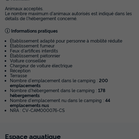
Annulation gratuite
Animaux acceptés.
Le nombre maximum d'animaux autorisés est indiqué dans les
Surface
Adultes
Chambres
Salle de bain
détails de l'hébergement concerné.
34m²
6
3
1
Informations pratiques
Terrasse semi-couverte
Animaux autorisés *
Cafetière
Établissement adapté pour personne à mobilité réduite
Congélateur
Réfrigérateur
+ 2
Établissement fumeur
Feux d'artifices interdits
Établissement piétonnier
Voiture conseillée
MOBILHOME 6 personnes - Mobil-home | Comfort | 3 Ch. |
Chargeur de voiture électrique
6 Pers. | Terrasse surélevée | Clim.
Réception
Terrasse
du
16/10/2026
au
23/10/2026
Nombre d'emplacement dans le camping :
200
Modifier les dates
emplacements
Meilleur prix pour 7 nuits
Nombre d'hébergement dans le camping :
178
hébergements
Nombre d'emplacement nu dans le camping :
44
399 €
-24%
301 €
emplacements nus
d'économie
NRA : CV-CAM000076-CS
Prix de comparaison
Voir les disponibilités
Espace
aquatique