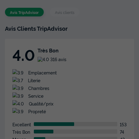
Surface
Adultes
Salle de bain
Avis TripAdvisor
Avis clients
26m²
4
1
Climatisation
Animaux autorisés *
Cafetière
Congélateur
Avis Clients TripAdvisor
Réfrigérateur
+ 3
4.0
Très Bon
MOBILHOME 4 personnes - CASITA NARANJA - 26m²- 2
316 avis
chambres
du
22/09/2026
au
29/09/2026
Emplacement
Modifier les dates
Literie
Meilleur prix pour 7 nuits
Chambres
362 €
Service
Qualité/prix
Voir les disponibilités
Propreté
Excellent
153
Très Bon
74