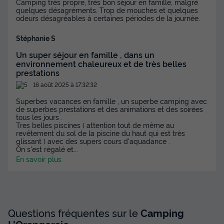
Camping très propre, très bon séjour en famille, malgré
quelques désagréments. Trop de mouches et quelques
Animaux autorisés *
Cafetière
Congélateur
Réfrigérateur
odeurs désagréables à certaines périodes de la journée.
Salon de jardin
+ 2
Stéphanie S
Un super séjour en famille , dans un
environnement chaleureux et de très belles
MOBILHOME 6 personnes - CASITA POMELO - 29m²- 2
chambres
prestations
du
03/12/2026
au
10/12/2026
16 août 2025 à 17:32:32
Modifier les dates
Superbes vacances en famille , un superbe camping avec
Meilleur prix pour 7 nuits
de superbes prestations et des animations et des soirées
tous les jours .
385 €
Tres belles piscines ( attention tout de même au
revêtement du sol de la piscine du haut qui est très
glissant ) avec des supers cours d'aquadance .
Voir les disponibilités
On s'est régalé et
...
En savoir plus
Questions fréquentes sur le
Camping
L'Orangeraie