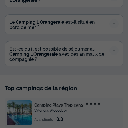
Voir les disponibilités
Le
Camping L'Orangeraie
est-il situé en
bord de mer ?
Est-ce qu'il est possible de séjourner au
Camping L'Orangeraie
avec des animaux de
compagnie ?
TENTE TOILE ET BOIS 5 personnes -
SAFARI LODGE - 40m²- 2 chambres
Top campings de la région
Annulation gratuite
Surface
Adultes
Chambres
Salle de bain
★★★★
Camping Playa Tropicana
40m²
5
2
1
Valencia, Alcoceber
8.3
Animaux autorisés *
Cafetière
Voir le plan 2D
Avis clients
Congélateur
Réfrigérateur
Salon de jardin
+ 2