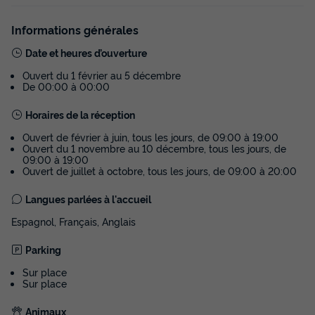
Modifier les dates
Meilleur prix pour 7 nuits
Informations générales
350 €
-24%
Date et heures d’ouverture
266 €
d'économie
Ouvert du 1 février au 5 décembre
Prix de comparaison
De 00:00 à 00:00
Voir les disponibilités
Horaires de la réception
Ouvert de février à juin, tous les jours, de 09:00 à 19:00
Ouvert du 1 novembre au 10 décembre, tous les jours, de
09:00 à 19:00
Ouvert de juillet à octobre, tous les jours, de 09:00 à 20:00
Langues parlées à l'accueil
Espagnol, Français, Anglais
Parking
MOBILHOME 6 personnes - Mobil-home |
Sur place
Sur place
Comfort | 3 Ch. | 6 Pers. | Terrasse
surélevée | Clim.
Animaux