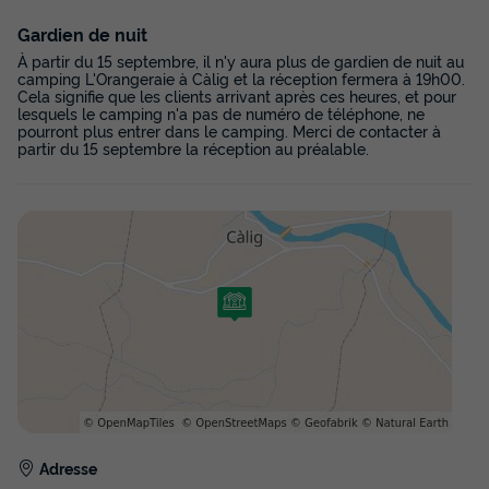
27m²
4
2
1
Gardien de nuit
Animaux autorisés *
Cafetière
Congélateur
Réfrigérateur
À partir du 15 septembre, il n'y aura plus de gardien de nuit au
camping L'Orangeraie à Càlig et la réception fermera à 19h00.
Salon de jardin
+ 1
Cela signifie que les clients arrivant après ces heures, et pour
lesquels le camping n'a pas de numéro de téléphone, ne
pourront plus entrer dans le camping. Merci de contacter à
partir du 15 septembre la réception au préalable.
MOBILHOME 4 personnes - Mobil-home | Comfort | 2 Ch. |
4 Pers. | Terrasse simple | Clim.
du
16/10/2026
au
23/10/2026
Modifier les dates
Meilleur prix pour 7 nuits
322 €
-23%
245 €
d'économie
Prix de comparaison
Voir les disponibilités
Adresse