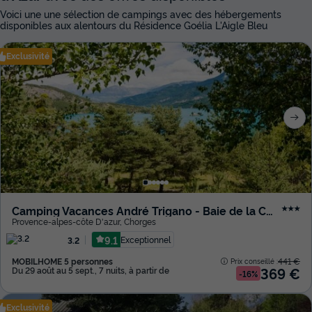
Voici une une sélection de campings avec des hébergements
disponibles aux alentours du Résidence Goélia L'Aigle Bleu
Exclusivité
Camping Vacances André Trigano - Baie de la Chapelle
★★★
Provence-alpes-côte D'azur
,
Chorges
9.1
Exceptionnel
3.2
MOBILHOME 5 personnes
441 €
Prix conseillé :
369 €
Du 29 août au 5 sept., 7 nuits, à partir de
-16%
Exclusivité