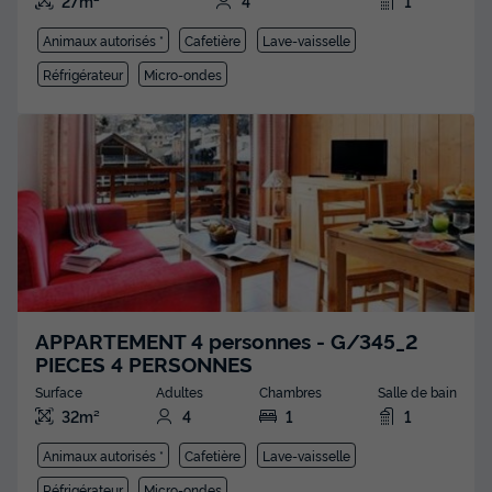
27m²
4
1
Animaux autorisés *
Cafetière
Lave-vaisselle
Réfrigérateur
Micro-ondes
APPARTEMENT 4 personnes - G/345_2
PIECES 4 PERSONNES
Surface
Adultes
Chambres
Salle de bain
32m²
4
1
1
Animaux autorisés *
Cafetière
Lave-vaisselle
Réfrigérateur
Micro-ondes