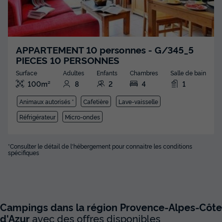
APPARTEMENT 10 personnes - G/345_5
PIECES 10 PERSONNES
Surface
Adultes
Enfants
Chambres
Salle de bain
100m²
8
2
4
1
Animaux autorisés *
Cafetière
Lave-vaisselle
Réfrigérateur
Micro-ondes
*Consulter le détail de l'hébergement pour connaitre les conditions
spécifiques
Campings dans la région Provence-Alpes-Côte
d'Azur
avec des offres disponibles