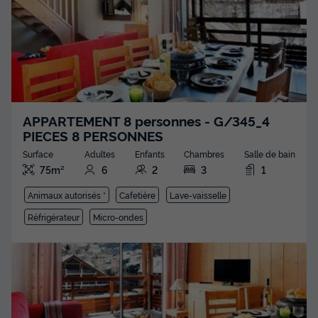
APPARTEMENT 8 personnes - G/345_4
PIECES 8 PERSONNES
Surface
Adultes
Enfants
Chambres
Salle de bain
75m²
6
2
3
1
Animaux autorisés *
Cafetière
Lave-vaisselle
Réfrigérateur
Micro-ondes