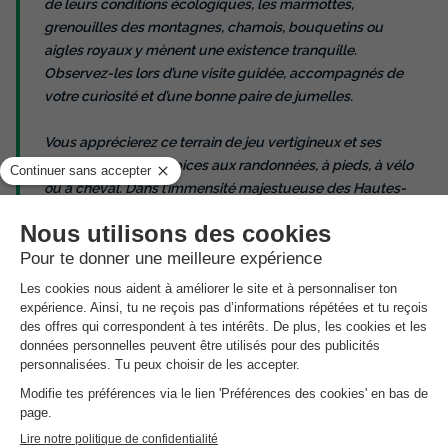
de leurs conditions écologiques, les marmottes,
grenouilles des montagnes, chamois, bouquetins ou
aigles royaux y mènent une existence tranquille.
Observez-les lors d’une visite guidée, accompagnés de
votre curiosité et d’une bonne paire de jumelles.
Vous apprécierez ce terrain de jeu vertigineux et ses
nombreux coins propices aux randonnées, à pieds, à vélo
ou à cheval. Dans l’immensité majestueuse des Hautes-
Alpes, l’on s’adonne aussi à la luge au printemps et en été à
Montgenèvre ou au Puy Saint Vincent. Dans la chaleur
ambiante, prenez un bol d’air et parcourez l’une des plus
longues descentes de France entre les arbres… Une autre
façon de découvrir les beautés de la montagne. Pas de
doute, Serre-Chevalier 1200 – Briançon est un endroit
parfait pour vous ressourcer pendant vos vacances d’été.
Située à
1326 mètres d’altitude
dans la ville la plus haute de
France, la résidence bénéficie d'un emplacement stratégique