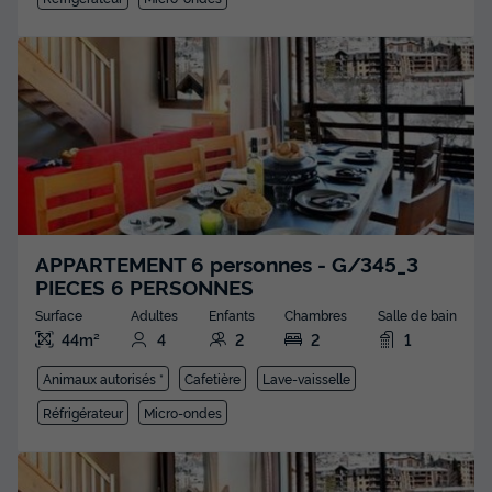
APPARTEMENT 6 personnes - G/345_3
PIECES 6 PERSONNES
Surface
Adultes
Enfants
Chambres
Salle de bain
44m²
4
2
2
1
Animaux autorisés *
Cafetière
Lave-vaisselle
Réfrigérateur
Micro-ondes