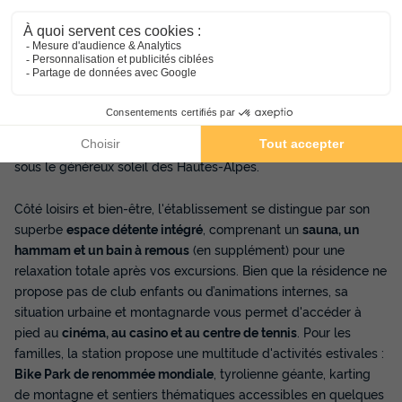
au pied du télécabine du Prorel, vous offrant un accès direct
aux sommets du domaine de Serre Chevalier. Vous séjournerez
à quelques minutes à pied des
fortifications Vauban
, classées
au patrimoine mondial de l'UNESCO, et aux portes du
Parc
National des Écrins
. Bien que la résidence ne dispose pas de
piscine, elle se trouve à proximité immédiate du
Parc 1326
, le
centre aquatique de Briançon avec ses bassins sportifs,
ludiques et ses toboggans extérieurs, idéal pour se rafraîchir
sous le généreux soleil des Hautes-Alpes.
Côté loisirs et bien-être, l'établissement se distingue par son
superbe
espace détente intégré
, comprenant un
sauna, un
hammam et un bain à remous
(en supplément) pour une
relaxation totale après vos excursions. Bien que la résidence ne
propose pas de club enfants ou d’animations internes, sa
situation urbaine et montagnarde vous permet d'accéder à
pied au
cinéma, au casino et au centre de tennis
. Pour les
familles, la station propose une multitude d'activités estivales :
Bike Park de renommée mondiale
, tyrolienne géante, karting
de montagne et sentiers thématiques accessibles en quelques