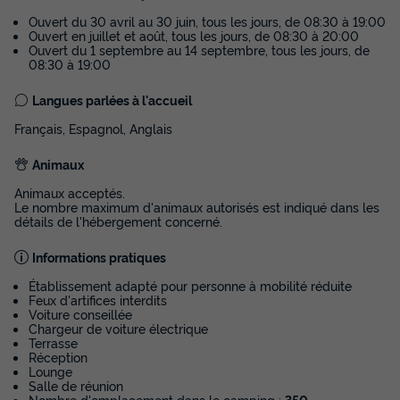
Ouvert du 30 avril au 30 juin, tous les jours, de 08:30 à 19:00
Ouvert en juillet et août, tous les jours, de 08:30 à 20:00
Ouvert du 1 septembre au 14 septembre, tous les jours, de
08:30 à 19:00
MOBILHOME 4 personnes - Mobile-home
Langues parlées à l'accueil
IBARDIN**** 4 personnes
Français, Espagnol, Anglais
Surface
Adultes
Chambres
Salle de bain
25m²
4
2
1
Animaux
Animaux acceptés.
Terrasse semi-couverte
Voir le plan 2D
Le nombre maximum d'animaux autorisés est indiqué dans les
détails de l'hébergement concerné.
Animaux autorisés *
Cafetière
Réfrigérateur
Salon de jardin
+ 4
Informations pratiques
Établissement adapté pour personne à mobilité réduite
Feux d'artifices interdits
Voiture conseillée
MOBILHOME 4 personnes - Mobile-home IBARDIN**** 4
Chargeur de voiture électrique
personnes
Terrasse
du
29/08/2026
au
05/09/2026
Réception
Modifier les dates
Lounge
Salle de réunion
Meilleur prix pour 7 nuits
Nombre d'emplacement dans le camping :
350