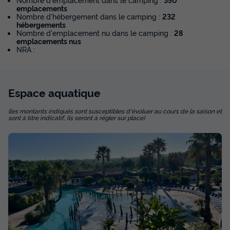
490 €
emplacements
Nombre d'hébergement dans le camping :
232
hébergements
Nombre d'emplacement nu dans le camping :
28
Voir les disponibilités
emplacements nus
NRA :
Espace
aquatique
(les montants indiqués sont susceptibles d'évoluer au cours de la saison et
sont à titre indicatif, ils seront à régler sur place)
MOBILHOME 6 personnes - Mobile-home
BAIGURA**** 6 personnes
Surface
Adultes
Chambres
Salle de bain
32m²
6
3
1
Terrasse semi-couverte
Voir le plan 2D
Animaux autorisés *
Cafetière
Congélateur
Réfrigérateur
+ 5