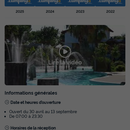
Adultes
Chambres
Salle de bain
5
1
1
2025
2024
2023
2022
Animaux autorisés *
Cafetière
Lave-vaisselle
Réfrigérateur
Salon de jardin
+ 3
APPARTEMENT 5 personnes - Appartement ALIZE 2-5
personnes
du
29/08/2026
au
05/09/2026
Lire la vidéo
Modifier les dates
Meilleur prix pour 7 nuits
455 €
Informations générales
Voir les disponibilités
Date et heures d’ouverture
Ouvert du 30 avril au 13 septembre
De 07:00 à 23:30
Horaires de la réception