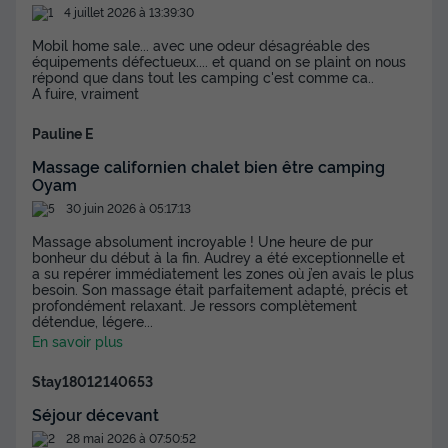
4 juillet 2026 à 13:39:30
Animaux autorisés *
Cafetière
Lave-vaisselle
+ 7
Mobil home sale... avec une odeur désagréable des
équipements défectueux.... et quand on se plaint on nous
répond que dans tout les camping c'est comme ca..
MOBILHOME 6 personnes - Mobile-home SARIMENDI**** 6
A fuire, vraiment
personnes
du
29/08/2026
au
05/09/2026
Pauline E
Modifier les dates
Massage californien chalet bien être camping
Meilleur prix pour 7 nuits
Oyam
630 €
30 juin 2026 à 05:17:13
Massage absolument incroyable ! Une heure de pur
Voir les disponibilités
bonheur du début à la fin. Audrey a été exceptionnelle et
a su repérer immédiatement les zones où j’en avais le plus
besoin. Son massage était parfaitement adapté, précis et
profondément relaxant. Je ressors complètement
détendue, légere
...
En savoir plus
Stay18012140653
Séjour décevant
28 mai 2026 à 07:50:52