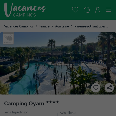
Vacances Campings
France
Aquitaine
Pyrénées-Atlantiques
Bid
Camping Oyam
★★★★
Avis TripAdvisor
Avis clients