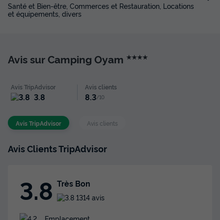
Santé et Bien-être, Commerces et Restauration, Locations
et équipements, divers
Avis sur Camping Oyam
★★★★
MOBILHOME 6 personnes - Mobile-Home
Avis TripAdvisor
Avis clients
SARIMENDI**** 6 personnes
3.8
8.3
/10
Surface
Adultes
Chambres
Salle de bain
32m²
6
3
1
Avis TripAdvisor
Avis clients
Terrasse semi-couverte
Accès wifi
Animaux autorisés *
Avis Clients TripAdvisor
Cafetière
Lave-vaisselle
+ 6
3.8
Très Bon
MOBILHOME 6 personnes - Mobile-Home SARIMENDI**** 6
personnes
1314 avis
du
31/08/2026
au
07/09/2026
Modifier les dates
Emplacement