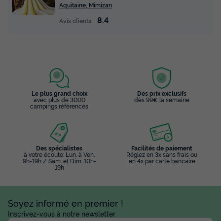
Aquitaine, Mimizan
8.4
Avis clients
MOBILHOME 4 personnes - Mobile-Home
IBARDIN**** 4 personnes
Surface
Adultes
Chambres
Salle de bain
Le plus grand choix
Des prix exclusifs
avec plus de 3000
dès 99€ la semaine
27m²
4
2
1
campings référencés
Terrasse semi-couverte
Animaux autorisés *
Cafetière
Réfrigérateur
Salon de jardin
+ 3
Des spécialistes
Facilités de paiement
à votre écoute: Lun. à Ven.
Réglez en 3x sans frais ou
9h-19h / Sam. et Dim. 10h-
en 4x par carte bancaire
19h
MOBILHOME 4 personnes - Mobile-Home IBARDIN**** 4
personnes
du
23/08/2026
au
30/08/2026
Soyez informé en premier !
Modifier les dates
Meilleur prix pour 7 nuits
Inscrivez-vous à notre newsletter