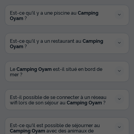
MOBILHOME 6 personnes - Mobile-Home PREMIUM
Est-ce qu'il y a une piscine au
Camping
ISPEGUY 6 personnes
Oyam
?
du
06/09/2026
au
13/09/2026
Modifier les dates
Meilleur prix pour 7 nuits
Est-ce qu'il y a un restaurant au
Camping
735 €
Oyam
?
Voir les disponibilités
Le
Camping Oyam
est-il situé en bord de
mer ?
Est-il possible de se connecter à un réseau
wifi lors de son séjour au
Camping Oyam
?
Est-ce qu'il est possible de séjourner au
TENTE TOILE ET BOIS 4 personnes - Lodge
Camping Oyam
avec des animaux de