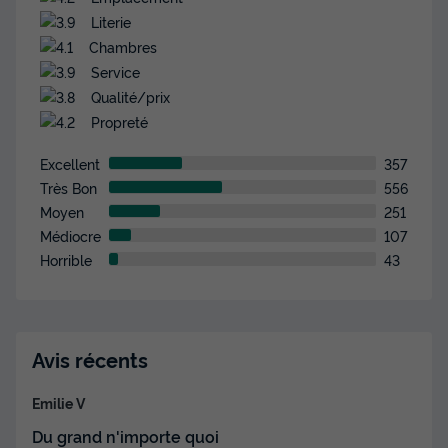
Meilleur prix pour 7 nuits
Literie
620 €
Chambres
Service
Voir les disponibilités
Qualité/prix
Propreté
Excellent
357
Très Bon
556
Moyen
251
Médiocre
107
Horrible
43
MOBILHOME 6 personnes - Mobile-home
SARIMENDI**** 6 personnes
Avis récents
Surface
Adultes
Chambres
Salle de bain
32m²
6
3
1
Emilie V
Du grand n'importe quoi
Terrasse semi-couverte
Accès wifi
Voir le plan 2D