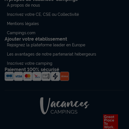
À propos de nous
Inscrivez votre CE, CSE ou Collectivité
CHALET 5 personnes - Chalet IRATY*** 5 personnes
Mentions légales
du
23/08/2026
au
30/08/2026
Modifier les dates
Campings.com
Meilleur prix pour 7 nuits
Ajouter votre établissement
915 €
Rejoignez la plateforme leader en Europe
Les avantages de notre partenariat hébergeurs
Voir les disponibilités
Inscrivez votre camping
Paiement 100% sécurisé
MOBILHOME 4 personnes - Mobile-Home