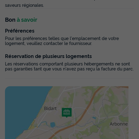
Voir les disponibilités
saveurs régionales.
Bon
à savoir
Préférences
Pour les préférences telles que l'emplacement de votre
logement, veuillez contacter le fournisseur.
Réservation de plusieurs logements
Les réservations comportant plusieurs hébergements ne sont
pas garanties tant que vous n'avez pas reçu la facture du parc.
TENTE TOILE ET BOIS 6 personnes - Lodge
ULIA 6 personnes
Surface
Adultes
Chambres
Salle de bain
25m²
6
3
1
Animaux autorisés *
Cafetière
Réfrigérateur
Salon de jardin
Micro-ondes
+ 2