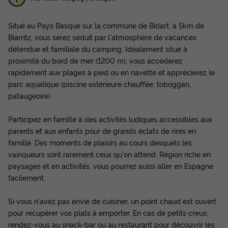
Situé au Pays Basque sur la commune de Bidart, à 5km de
TENTE TOILE ET BOIS 6 personnes - Lodge
ULIA 6 personnes
Biarritz, vous serez séduit par l'atmosphère de vacances
détendue et familiale du camping. Idéalement situé à
Surface
Adultes
Chambres
Salle de bain
proximité du bord de mer (1200 m), vous accéderez
25m²
6
3
1
rapidement aux plages à pied ou en navette et apprécierez le
Terrasse semi-couverte
Voir le plan 2D
parc aquatique (piscine extérieure chauffée, toboggan,
pataugeoire).
Animaux autorisés *
Cafetière
Réfrigérateur
Salon de jardin
+ 3
Participez en famille à des activités ludiques accessibles aux
parents et aux enfants pour de grands éclats de rires en
famille. Des moments de plaisirs au cours desquels les
TENTE TOILE ET BOIS 6 personnes - Lodge ULIA 6
vainqueurs sont rarement ceux qu'on attend. Région riche en
personnes
paysages et en activités, vous pourrez aussi aller en Espagne
du
05/09/2026
au
12/09/2026
facilement.
Modifier les dates
Meilleur prix pour 7 nuits
Si vous n'avez pas envie de cuisiner, un point chaud est ouvert
420 €
pour récupérer vos plats à emporter. En cas de petits creux,
rendez-vous au snack-bar ou au restaurant pour découvrir les