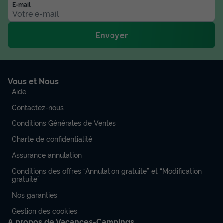
E-mail
889 €
Voir les disponibilités
Envoyer
Vous et Nous
Aide
Contactez-nous
Conditions Générales de Ventes
Charte de confidentialité
CHALET 5 personnes - Chalet IRATY*** 5
Assurance annulation
personnes
Conditions des offres “Annulation gratuite” et “Modification
Surface
Adultes
Chambres
Salle de bain
gratuite”
34m²
5
2
1
Nos garanties
Terrasse couverte
Animaux autorisés *
Cafetière
Gestion des cookies
Réfrigérateur
Salon de jardin
+ 2
A propos de Vacances-Campings