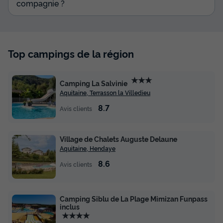
IGUELDO 4 personnes
compagnie ?
Surface
Adultes
Chambres
Salle de bain
25m²
4
2
1
Animaux autorisés *
Cafetière
Réfrigérateur
Top campings de la région
Salon de jardin
Micro-ondes
+ 2
★★★
Camping La Salvinie
Aquitaine, Terrasson la Villedieu
TENTE TOILE ET BOIS 4 personnes - Lodge IGUELDO 4
personnes
8.7
Avis clients
du
23/08/2026
au
30/08/2026
Modifier les dates
Meilleur prix pour 7 nuits
Village de Chalets Auguste Delaune
Aquitaine, Hendaye
775 €
8.6
Avis clients
Voir les disponibilités
Camping Siblu de La Plage Mimizan Funpass
inclus
★★★★