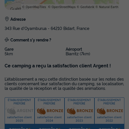
TENTE TOILE ET BOIS 6 personnes - Lodge ULIA 6
personnes
du
05/09/2026
au
12/09/2026
Modifier les dates
Adresse
Meilleur prix pour 7 nuits
343 Rue d'Oyamburua - 64210 Bidart, France
420 €
Comment s'y rendre ?
Voir les disponibilités
Gare
Aéroport
5km
Biarritz (7km)
Ce camping a reçu la satisfaction client Argent !
L’établissement a reçu cette distinction basée sur les notes des
clients concernant leur satisfaction du camping, sa localisation,
la qualité de la réception et la qualité des animations.
APPARTEMENT 5 personnes -
Appartement ALIZE 2-5 personnes