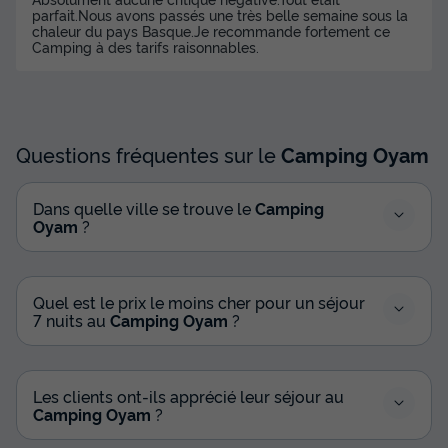
parfait.Nous avons passés une très belle semaine sous la
chaleur du pays Basque.Je recommande fortement ce
Camping à des tarifs raisonnables.
Questions fréquentes sur le
Camping Oyam
Dans quelle ville se trouve le
Camping
Oyam
?
MOBILHOME 6 personnes - Mobile-Home
PREMIUM ISPEGUY 6 personnes
Neuf
Quel est le prix le moins cher pour un séjour
7 nuits au
Camping Oyam
?
Surface
Adultes
Chambres
Salle de bain
37m²
6
3
2
Terrasse semi-couverte
Accès wifi
Animaux autorisés *
Les clients ont-ils apprécié leur séjour au
Cafetière
Lave-vaisselle
+ 7
Camping Oyam
?