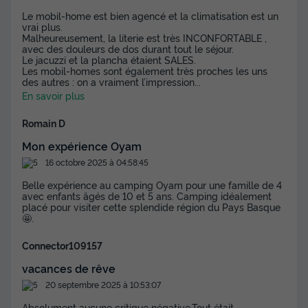
Le mobil-home est bien agencé et la climatisation est un
MOBILHOME 6 personnes - Mobile-Home
vrai plus.
Malheureusement, la literie est très INCONFORTABLE ,
PREMIUM ISPEGUY 6 personnes
avec des douleurs de dos durant tout le séjour.
Le jacuzzi et la plancha étaient SALES.
Neuf
Les mobil-homes sont également très proches les uns
des autres : on a vraiment l’impression
...
Surface
Adultes
Chambres
Salle de bain
En savoir plus
37m²
6
3
2
Romain D
Terrasse semi-couverte
Accès wifi
Animaux autorisés *
Mon expérience Oyam
Cafetière
Lave-vaisselle
+ 7
16 octobre 2025 à 04:58:45
Belle expérience au camping Oyam pour une famille de 4
avec enfants âgés de 10 et 5 ans. Camping idéalement
MOBILHOME 6 personnes - Mobile-Home PREMIUM
placé pour visiter cette splendide région du Pays Basque
ISPEGUY 6 personnes
🤩.
du
05/09/2026
au
12/09/2026
Modifier les dates
Connector109157
Meilleur prix pour 7 nuits
vacances de rêve
735 €
20 septembre 2025 à 10:53:07
Voir les disponibilités
Absolument aucune critique négative.Tout était