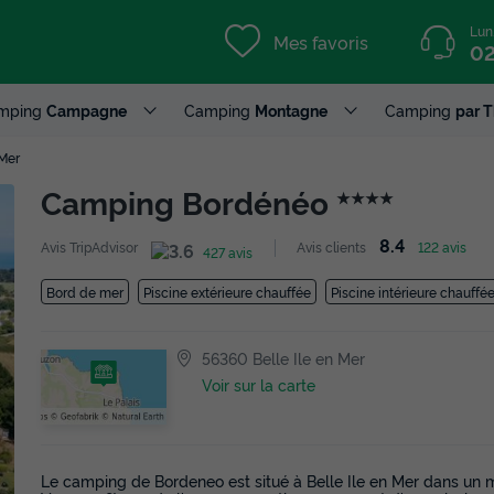
Lun
Mes favoris
02
mping
Campagne
Camping
Montagne
Camping
par 
 Mer
Camping Bordénéo
★★★★
8.4
Avis TripAdvisor
Avis clients
122 avis
427 avis
Bord de mer
Piscine extérieure chauffée
Piscine intérieure chauffé
56360 Belle Ile en Mer
Voir sur la carte
Le camping de Bordeneo est situé à Belle Ile en Mer dans un 