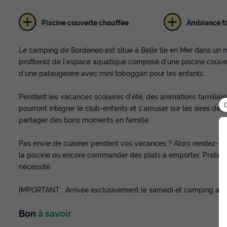
Piscine couverte chauffée
Ambiance fa
Le camping de Bordeneo est situé à Belle Ile en Mer dans un 
profiterez de l'espace aquatique composé d'une piscine couvert
d'une pataugeoire avec mini toboggan pour les enfants.
Pendant les vacances scolaires d'été, des animations familiales
pourront intégrer le club-enfants et s'amuser sur les aires de j
partager des bons moments en famille.
Pas envie de cuisiner pendant vos vacances ? Alors rendez-vo
la piscine ou encore commander des plats à emporter. Pratiqu
nécessité.
IMPORTANT : Arrivée exclusivement le samedi et camping acce
Bon
à savoir