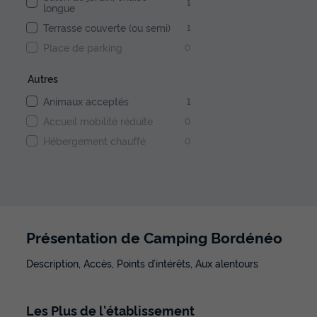
1
longue
Terrasse couverte (ou semi)
1
Place de parking
0
Autres
Animaux acceptés
1
Accueil mobilité réduite
0
Hébergement chauffé
0
Présentation de Camping Bordénéo
Description, Accès, Points d’intérêts, Aux alentours
Les
Plus
de l'établissement