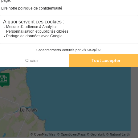
mesure de fournir du linge de maison, des serviettes ou des
e, le fournisseur ne peut pas livrer ces articles et il n'existe