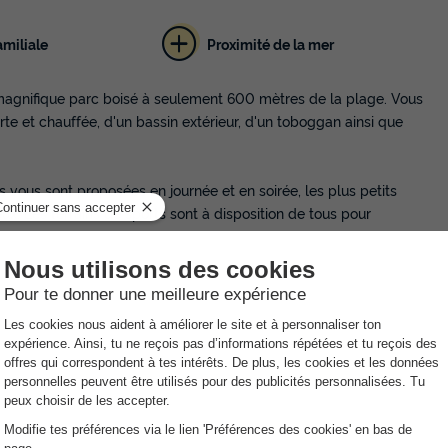
miliale
Proximité de la mer
magnifique parc boisé à seulement 600 mètres de la plage. Vous
e et chauffée, d'un bassin extérieur, d'un toboggan ainsi que
 vous sont proposées en journée et en soirée, les plus petits
eux. Les terrains de sports sont à disposition de tous pour
us au snack-bar. Vous pourrez manger sur la terrasse au bord de
e, l'épicerie du camping vous propose les produits de première
ssible via traversée en ferry uniquement.