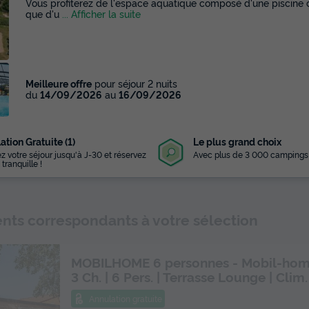
Vous profiterez de l'espace aquatique composé d'une piscine co
que d'u
... Afficher la suite
Meilleure offre
pour séjour 2 nuits
du
14/09/2026
au
16/09/2026
ation Gratuite (1)
Le plus grand choix
z votre séjour jusqu'à J-30 et réservez
Avec plus de 3 000 campings
 tranquille !
ts correspondants à votre sélection
MOBILHOME 6 personnes - Mobil-home
3 Ch. | 6 Pers. | Terrasse Lounge | Clim.
Annulation gratuite