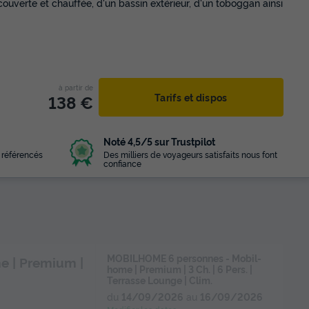
uverte et chauffée, d'un bassin extérieur, d'un toboggan ainsi
à partir de
138 €
Tarifs et dispos
Noté 4,5/5 sur Trustpilot
 référencés
Des milliers de voyageurs satisfaits nous font
confiance
MOBILHOME 6 personnes - Mobil-
 | Premium |
home | Premium | 3 Ch. | 6 Pers. |
Terrasse Lounge | Clim.
du
14/09/2026
au
16/09/2026