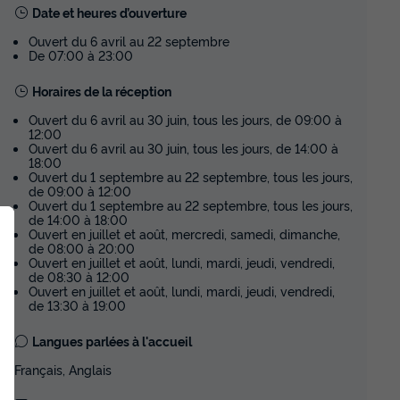
Date et heures d’ouverture
Ouvert du 6 avril au 22 septembre
De 07:00 à 23:00
Horaires de la réception
Ouvert du 6 avril au 30 juin, tous les jours, de 09:00 à
12:00
Ouvert du 6 avril au 30 juin, tous les jours, de 14:00 à
18:00
Ouvert du 1 septembre au 22 septembre, tous les jours,
de 09:00 à 12:00
Ouvert du 1 septembre au 22 septembre, tous les jours,
de 14:00 à 18:00
Ouvert en juillet et août, mercredi, samedi, dimanche,
de 08:00 à 20:00
Ouvert en juillet et août, lundi, mardi, jeudi, vendredi,
de 08:30 à 12:00
Ouvert en juillet et août, lundi, mardi, jeudi, vendredi,
de 13:30 à 19:00
Langues parlées à l'accueil
Français, Anglais