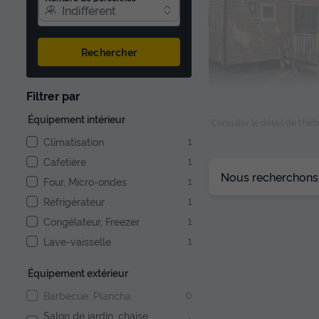
Indifférent
Rechercher
1/9
Filtrer par
Équipement intérieur
*Consulter le détail de l'h
Climatisation
1
Cafetière
1
Nous recherchons l
Four, Micro-ondes
1
Réfrigérateur
1
Congélateur, Freezer
1
Lave-vaisselle
1
Équipement extérieur
Barbecue, Plancha
0
Salon de jardin, chaise