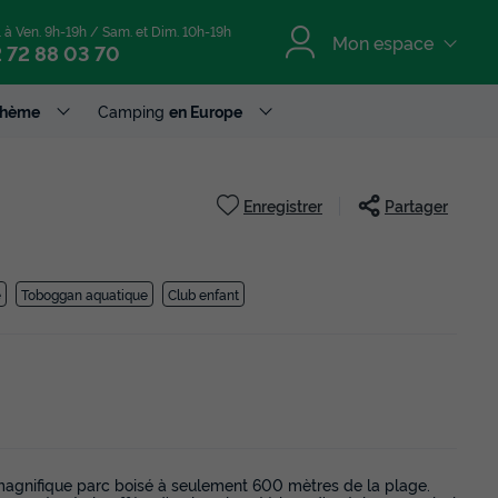
. à Ven. 9h-19h / Sam. et Dim. 10h-19h
Mon espace
 72 88 03 70
Thème
Camping
en Europe
Enregistrer
Partager
e
Toboggan aquatique
Club enfant
magnifique parc boisé à seulement 600 mètres de la plage.