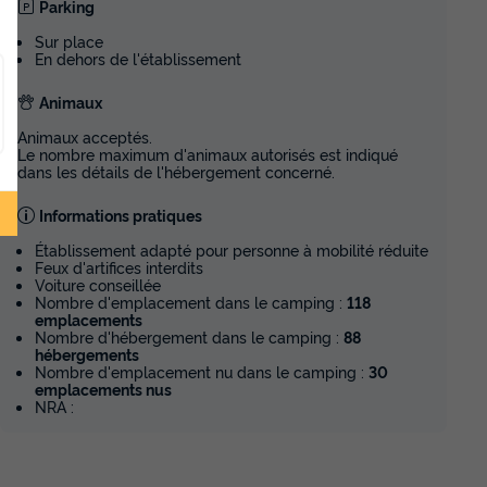
Parking
Sur place
En dehors de l'établissement
Animaux
Animaux acceptés.
Le nombre maximum d'animaux autorisés est indiqué
dans les détails de l'hébergement concerné.
Informations pratiques
Établissement adapté pour personne à mobilité réduite
Feux d'artifices interdits
Voiture conseillée
Nombre d'emplacement dans le camping :
118
emplacements
Nombre d'hébergement dans le camping :
88
hébergements
Nombre d'emplacement nu dans le camping :
30
emplacements nus
NRA :