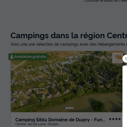
*Consulter le détail de l'h
Campings dans la région Centr
Voici une une sélection de campings avec des hébergements d
Annulation gratuite
Camping Siblu Domaine de Dugny - Funpass Inclus
★★★★
Centre-val De Loire
,
Onzain