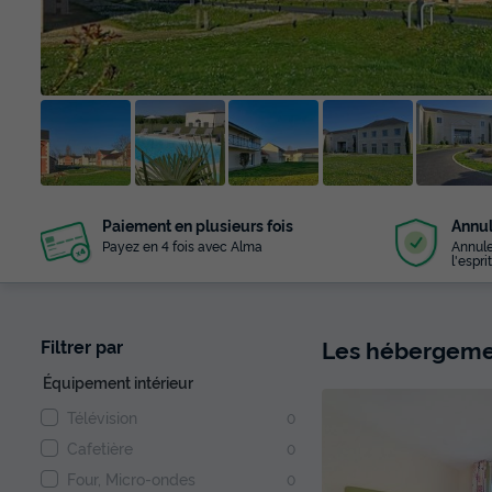
+ 8
Paiement en plusieurs fois
Annul
photos
Payez en 4 fois avec Alma
Annule
l'esprit
Les hébergemen
Filtrer par
Équipement intérieur
Télévision
0
Cafetière
0
Four, Micro-ondes
0