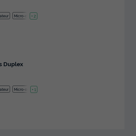
ateur
Micro-ondes
+ 2
s Duplex
ateur
Micro-ondes
+ 1