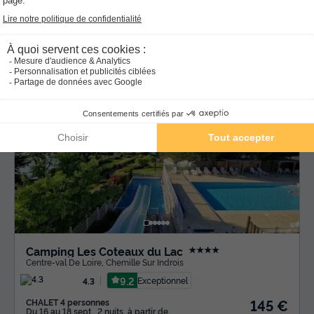
8.8
Excellent
4.6
MOBILHOME 4 personnes
215 €
Prix conseillé :
169 €
Du 10 au 17 oct., 7 nuits, à partir de
-21%
Annulation gratuite
Camping Les Coteaux du Lac
★★★★
Centre-val De Loire
,
Chemille Sur Indrois
9.2
Exceptionnel
4.3
145 €
CHALET 4 personnes
Du 16 au 18 sept., 2 nuits, à partir de