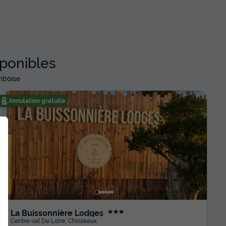
sponibles
mboise
Annulation gratuite
La Buissonnière Lodges
★★★
Centre-val De Loire
,
Chisseaux