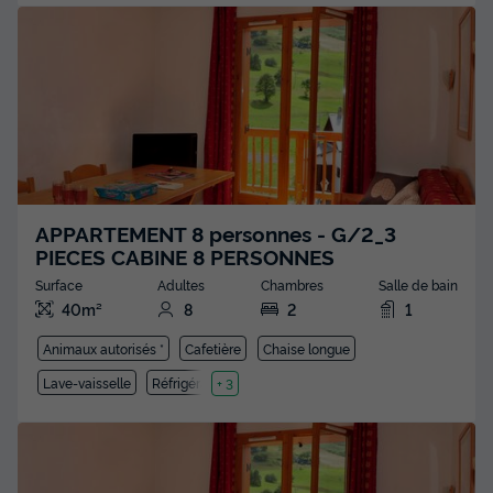
APPARTEMENT 8 personnes - G/2_3
PIECES CABINE 8 PERSONNES
Surface
Adultes
Chambres
Salle de bain
40m²
8
2
1
Animaux autorisés *
Cafetière
Chaise longue
Lave-vaisselle
Réfrigérateur
+ 3