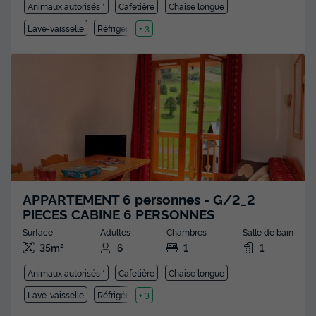
Animaux autorisés *
Cafetière
Chaise longue
Lave-vaisselle
Réfrigérateur
+ 3
APPARTEMENT 6 personnes - G/2_2
PIECES CABINE 6 PERSONNES
Surface
Adultes
Chambres
Salle de bain
35m²
6
1
1
Animaux autorisés *
Cafetière
Chaise longue
Lave-vaisselle
Réfrigérateur
+ 3