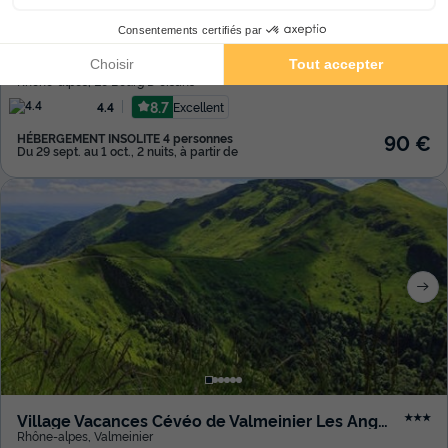
Flower camping À La Rencontre du Soleil
★★★★
Rhône-alpes
,
Le Bourg D'oisans
8.7
Excellent
4.4
90 €
HÉBERGEMENT INSOLITE 4 personnes
Du 29 sept. au 1 oct., 2 nuits, à partir de
Village Vacances Cévéo de Valmeinier Les Angeliers
★★★
Rhône-alpes
,
Valmeinier