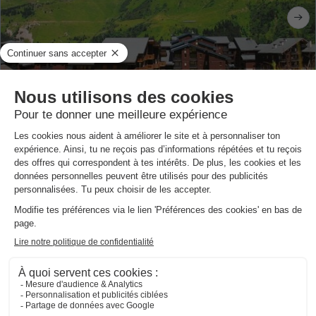
Résidence Club Odalys Le Hameau de Mottaret
Rhône-alpes
,
Meribel Mottaret
8.8
Excellent
109 €
STUDIO 4 personnes
Du 26 au 28 août, 2 nuits, à partir de
Vente Flash