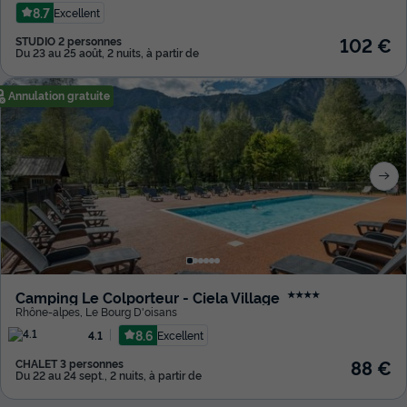
8.7
Excellent
102 €
STUDIO 2 personnes
Du 23 au 25 août, 2 nuits, à partir de
Annulation gratuite
Camping Le Colporteur - Ciela Village
★★★★
Rhône-alpes
,
Le Bourg D'oisans
8.6
Excellent
4.1
88 €
CHALET 3 personnes
Du 22 au 24 sept., 2 nuits, à partir de