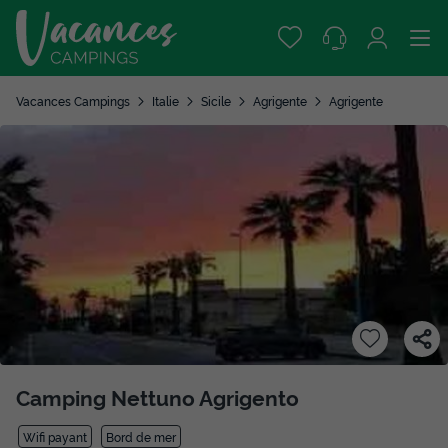
Vacances Campings
Italie
Sicile
Agrigente
Agrigente
Camping Nettuno Agrigento
Wifi payant
Bord de mer