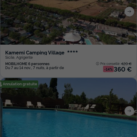
Kamemi Camping Village
★★★★
Sicile
,
Agrigente
MOBILHOME 6 personnes
420 €
Prix conseillé :
360 €
Du 7 au 14 nov., 7 nuits, à partir de
-14%
Annulation gratuite