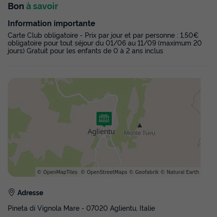
Modifier les dates
Bon
à savoir
Meilleur prix pour 7 nuits
Information importante
538 €
-10%
482 €
Carte Club obligatoire - Prix par jour et par personne : 1,50€
d'économie
obligatoire pour tout séjour du 01/06 au 11/09 (maximum 20
jours) Gratuit pour les enfants de 0 à 2 ans inclus
Prix de comparaison
Voir les disponibilités
MOBILHOME 4 personnes - BAIA
COMFORT
Adresse
Pineta di Vignola Mare - 07020 Aglientu, Italie
Annulation gratuite