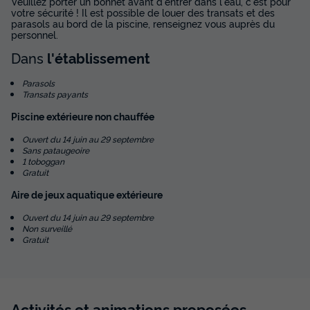
Veuillez porter un bonnet avant d'entrer dans l'eau, c'est pour
838,80 €
votre sécurité ! Il est possible de louer des transats et des
parasols au bord de la piscine, renseignez vous auprès du
personnel.
Voir les disponibilités
Dans
l'établissement
Parasols
Transats payants
Piscine extérieure non chauffée
Ouvert du 14 juin au 29 septembre
Sans pataugeoire
1 toboggan
Gratuit
Aire de jeux aquatique extérieure
MOBILHOME 4 personnes - Baia Relax
Ouvert du 14 juin au 29 septembre
New
Non surveillé
Gratuit
Annulation gratuite
Neuf
Surface
Adultes
Enfants
Chambres
Salle de bain
25m²
2
2
2
1
Activités et animations proposées
Terrasse couverte
Climatisation
Voir le plan 2D