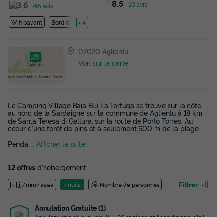
8.5
10 avis
745 avis
Wifi payant
Bord de mer
+ 4
07020 Aglientu
Voir sur la carte
Le Camping Village Baia Blu La Tortuga se trouve sur la côte
au nord de la Sardaigne sur la commune de Aglientu à 18 km
de Santa Teresa di Gallura, sur la route de Porto Torres. Au
coeur d'une forêt de pins et à seulement 600 m de la plage.
Penda
... Afficher la suite
12 offres
d'hébergement
Filtrer
jj/mm/aaaa
7 nuits
Nombre de personnes
Le plus grand choix
Avec plus de 3 000 campings référencés