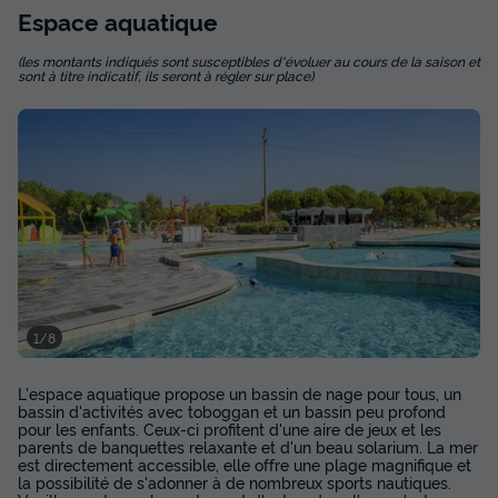
Espace
aquatique
(les montants indiqués sont susceptibles d'évoluer au cours de la saison et
sont à titre indicatif, ils seront à régler sur place)
MOBILHOME 6 personnes - BLU
ROMANTIC (4 adultes + 2 enfants)
Annulation gratuite
Surface
Adultes
Enfants
Chambres
Salle de bain
24m²
4
2
2
1
Terrasse couverte
Climatisation
Voir le plan 2D
Animaux autorisés *
Congélateur
Réfrigérateur
+ 2
1/8
L'espace aquatique propose un bassin de nage pour tous, un
MOBILHOME 6 personnes - BLU ROMANTIC (4 adultes + 2
bassin d'activités avec toboggan et un bassin peu profond
enfants)
pour les enfants. Ceux-ci profitent d'une aire de jeux et les
du
10/10/2026
au
17/10/2026
parents de banquettes relaxante et d'un beau solarium. La mer
Modifier les dates
est directement accessible, elle offre une plage magnifique et
la possibilité de s'adonner à de nombreux sports nautiques.
Meilleur prix pour 7 nuits