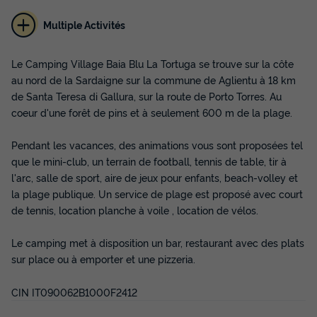
Multiple Activités
Le Camping Village Baia Blu La Tortuga se trouve sur la côte
au nord de la Sardaigne sur la commune de Aglientu à 18 km
de Santa Teresa di Gallura, sur la route de Porto Torres. Au
MOBILHOME 4 personnes - Comfort | 2 Ch.
coeur d'une forêt de pins et à seulement 600 m de la plage.
| 4 Pers. | Terrasse surélevée | Clim
Annulation gratuite
Pendant les vacances, des animations vous sont proposées tel
que le mini-club, un terrain de football, tennis de table, tir à
Surface
Adultes
Chambres
Salle de bain
24m²
4
2
1
l'arc, salle de sport, aire de jeux pour enfants, beach-volley et
la plage publique. Un service de plage est proposé avec court
Terrasse semi-couverte
Cafetière
Congélateur
de tennis, location planche à voile , location de vélos.
Réfrigérateur
Salon de jardin
+ 2
Le camping met à disposition un bar, restaurant avec des plats
sur place ou à emporter et une pizzeria.
MOBILHOME 4 personnes - Comfort | 2 Ch. | 4 Pers. |
Terrasse surélevée | Clim
CIN IT090062B1000F2412
du
21/09/2026
au
28/09/2026