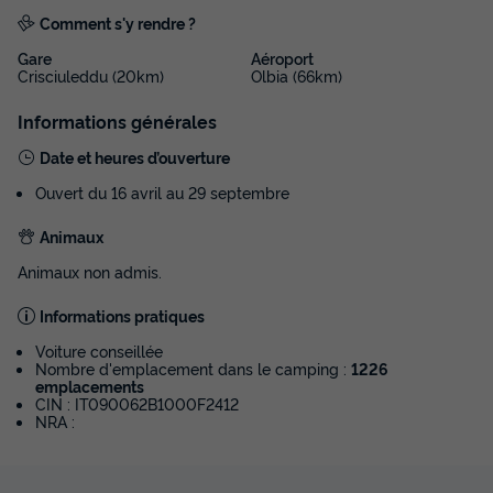
Surface
Adultes
Enfants
Chambres
Salle de bain
Comment s'y rendre ?
22m²
2
2
2
1
Gare
Aéroport
Crisciuleddu (20km)
Olbia (66km)
Terrasse couverte
Climatisation
Voir le plan 2D
Animaux autorisés *
Congélateur
Réfrigérateur
+ 2
Informations générales
Date et heures d’ouverture
MOBILHOME 4 personnes - BAIA COMFORT
Ouvert du 16 avril au 29 septembre
du
30/09/2026
au
07/10/2026
Animaux
Modifier les dates
Meilleur prix pour 7 nuits
Animaux non admis.
752,70 €
Informations pratiques
Voir les disponibilités
Voiture conseillée
Nombre d'emplacement dans le camping :
1226
emplacements
CIN : IT090062B1000F2412
NRA :