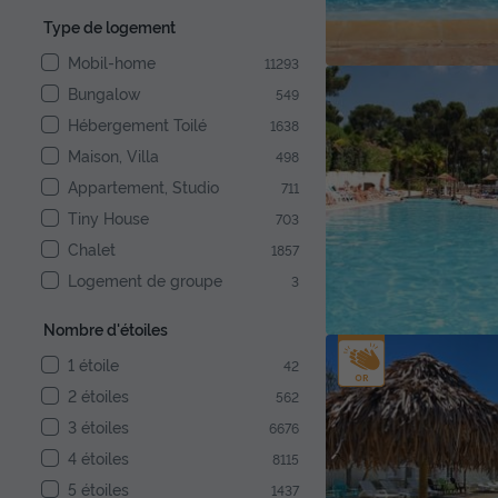
Type de logement
Mobil-home
11293
Bungalow
549
Hébergement Toilé
1638
Maison, Villa
498
Appartement, Studio
711
Tiny House
703
Chalet
1857
Logement de groupe
3
Nombre d'étoiles
1 étoile
42
2 étoiles
562
3 étoiles
6676
4 étoiles
8115
5 étoiles
1437