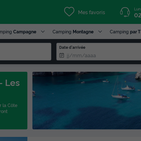
Lun
Mes favoris
02
mping
Campagne
Camping
Montagne
Camping
par 
Date d'arrivée
- Les
r la Côte
ront