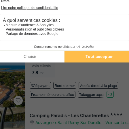
8.2
/10
★★★★★
Camping Les Gros Joncs
Poitou-charentes
Saint Georges D'oléron
-
Voir 
Avis clients
7.8
/10
Wifi payant
Bord de mer
Accès direct à la plage
Piscine intérieure chauffée
Toboggan aquatique
+ 3
★★★★
Camping Paradis - Les Chanterelles
Auvergne
Saint Remy Sur Durolle
-
Voir sur la c