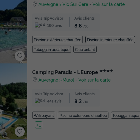
Auvergne
Vic Sur Cere
-
Voir sur la carte
Avis TripAdvisor
Avis clients
8.8
190 avis
/10
Piscine extérieure chauffée
Piscine intérieure chauffée
Toboggan aquatique
Club enfant
★★★★
Camping Paradis - L'Europe
Auvergne
Murol
-
Voir sur la carte
Avis TripAdvisor
Avis clients
8.3
441 avis
/10
Wifi payant
Piscine extérieure chauffée
Toboggan aqua
Lac
+ 1