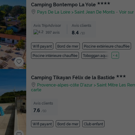
★★★★
Camping Bontempo La Yole
Pays De La Loire
Saint Jean De Monts
-
Voir sur
Avis TripAdvisor
Avis clients
8.4
397 avis
/10
Wifi payant
Bord de mer
Piscine extérieure chauffée
Piscine intérieure chauffée
Toboggan aquatique
+ 4
★★★
Camping Tikayan Félix de la Bastide
Provence-alpes-côte D'azur
Saint Mitre Les Re
carte
Avis clients
7.6
/10
Wifi payant
Bord de mer
Club enfant