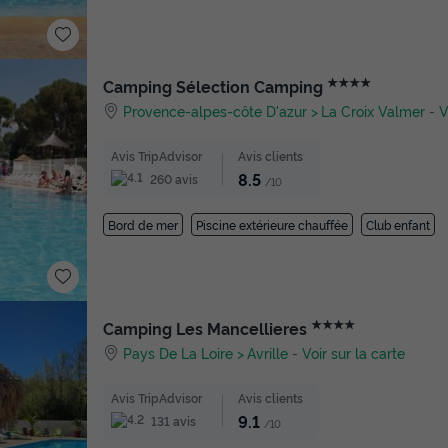
★★★★
Camping Sélection Camping
Provence-alpes-côte D'azur
La Croix Valmer
-
V
Avis TripAdvisor
Avis clients
8.5
260 avis
/10
Bord de mer
Piscine extérieure chauffée
Club enfant
★★★★
Camping Les Mancellieres
Pays De La Loire
Avrille
-
Voir sur la carte
Avis TripAdvisor
Avis clients
9.1
131 avis
/10