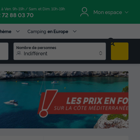
. à Ven. 9h-19h / Sam. et Dim. 10h-19h
Mon espace
 72 88 03 70
Thème
Camping
en Europe
Nombre de personnes
Indifférent