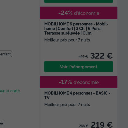
-24%
d'économie
MOBILHOME 6 personnes - Mobil-
home | Comfort | 3 Ch. | 6 Pers. |
Terrasse surélevée | Clim.
Meilleur prix pour 7 nuits
322 €
 enfant
427 €
Voir l'hébergement
-17%
d'économie
sur la carte
MOBILHOME 4 personnes - BASIC -
TV
Meilleur prix pour 7 nuits
219 €
ée
266 €