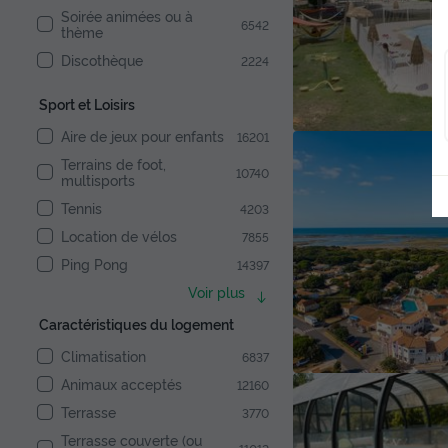
Soirée animées ou à
6542
thème
Discothèque
2224
Sport et Loisirs
Aire de jeux pour enfants
16201
Terrains de foot,
10740
multisports
Tennis
4203
Location de vélos
7855
Ping Pong
14397
Voir plus
Caractéristiques du logement
Climatisation
6837
Animaux acceptés
12160
Terrasse
3770
Terrasse couverte (ou