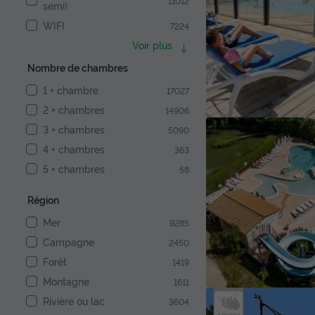
11012
semi)
WIFI
7224
Voir plus
Nombre de chambres
1 + chambre
17027
2 + chambres
14906
3 + chambres
5090
4 + chambres
363
5 + chambres
58
Région
Mer
9285
Campagne
2450
Forêt
1419
Montagne
1611
Rivière ou lac
3604