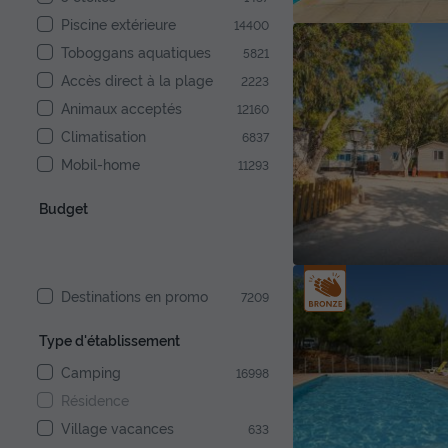
Piscine extérieure
14400
Toboggans aquatiques
5821
Accès direct à la plage
2223
Animaux acceptés
12160
Climatisation
6837
Mobil-home
11293
Budget
Destinations en promo
7209
Type d'établissement
Camping
16998
Résidence
Village vacances
633