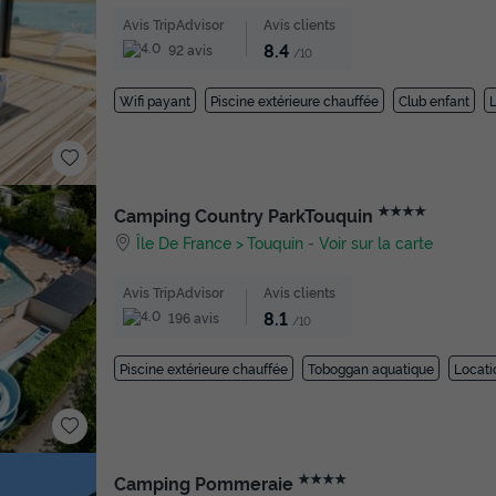
Avis TripAdvisor
Avis clients
8.4
92 avis
/10
Wifi payant
Piscine extérieure chauffée
Club enfant
★★★★
Camping Country ParkTouquin
Île De France
Touquin
-
Voir sur la carte
Avis TripAdvisor
Avis clients
8.1
196 avis
/10
Piscine extérieure chauffée
Toboggan aquatique
Locati
★★★★
Camping Pommeraie