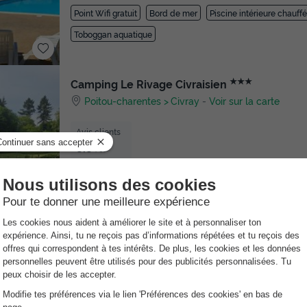
Point Wifi gratuit
Bord de mer
Piscine intérieure chauff
Toboggan aquatique
★★★
Camping Le Rivage Civraisien
Poitou-charentes
Civray
-
Voir sur la carte
Avis clients
8.8
/10
Wifi payant
Mini-golf
★★★
Camping Portes d'Ariège
Midi-pyrénées
Pamiers
-
Voir sur la carte
Avis clients