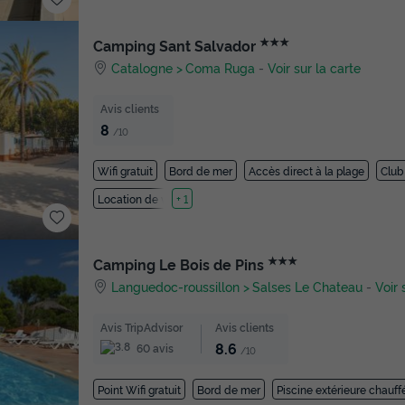
★★★
Camping Sant Salvador
Catalogne
Coma Ruga
-
Voir sur la carte
Avis clients
8
/10
Wifi gratuit
Bord de mer
Accès direct à la plage
Club
Location de vélos
+ 1
★★★
Camping Le Bois de Pins
Languedoc-roussillon
Salses Le Chateau
-
Voir 
Avis TripAdvisor
Avis clients
8.6
60 avis
/10
Point Wifi gratuit
Bord de mer
Piscine extérieure chauff