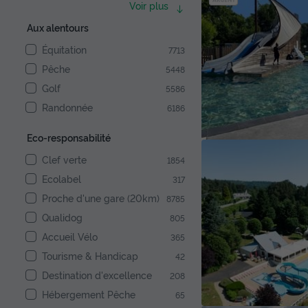
Voir plus
Aux alentours
Équitation
7713
Pêche
5448
Golf
5586
Randonnée
6186
Eco-responsabilité
Clef verte
1854
Ecolabel
317
Proche d'une gare (20km)
8785
Qualidog
805
Accueil Vélo
365
Tourisme & Handicap
42
Destination d'excellence
208
Hébergement Pêche
65