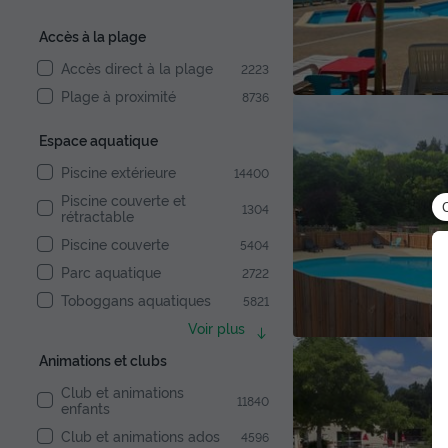
Accès à la plage
Accès direct à la plage
2223
Plage à proximité
8736
Espace aquatique
Piscine extérieure
14400
Piscine couverte et
1304
rétractable
Piscine couverte
5404
Parc aquatique
2722
Toboggans aquatiques
5821
Voir plus
Animations et clubs
Club et animations
11840
enfants
Club et animations ados
4596