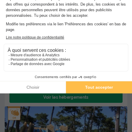
Carsac Aillac
-
Voir sur la carte
Avis clients
8.2
/10
Wifi payant
Piscine extérieure chauffée
+ 3
BUNGALOW 4 personnes - Mobil-home | Classic | 2 Ch. | 4
Pers. | Terrasse simple
Meilleur prix pour 7 nuits
-23%
161 €
210 €
d'économie
Voir les hébergements