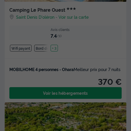
★★★
Camping Le Phare Ouest
Saint Denis D'oléron
-
Voir sur la carte
Avis clients
7.4
/10
Wifi payant
Bord de mer
+ 3
MOBILHOME 4 personnes - Ohara
Meilleur prix pour 7 nuits
370 €
Voir les hébergements