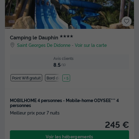
★★★★
Camping le Dauphin
Saint Georges De Didonne
-
Voir sur la carte
Avis clients
8.5
/10
Point Wifi gratuit
Bord de mer
+ 5
MOBILHOME 4 personnes - Mobile-home ODYSEE*** 4
personnes
Meilleur prix pour 7 nuits
245 €
Voir les hébergements