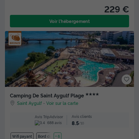
229 €
Voir l'hébergement
★★★★
Camping De Saint Aygulf Plage
Saint Aygulf
-
Voir sur la carte
Avis clients
Avis TripAdvisor
8.5
688 avis
/10
Wifi payant
Bord de mer
+ 6