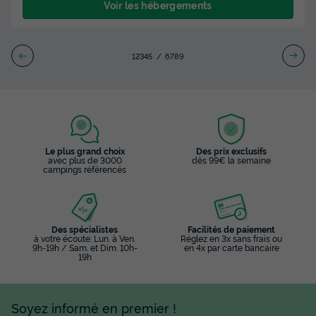
Voir les hébergements
1
2
3
4
5
6
7
8
9
Le plus grand choix
Des prix exclusifs
avec plus de 3000
dès 99€ la semaine
campings référencés
Des spécialistes
Facilités de paiement
à votre écoute: Lun. à Ven.
Réglez en 3x sans frais ou
9h-19h / Sam. et Dim. 10h-
en 4x par carte bancaire
19h
Soyez informé en premier !