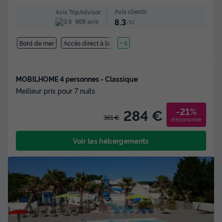
Avis clients
Avis TripAdvisor
8.3
868 avis
/10
Bord de mer
Accès direct à la plage
+ 6
MOBILHOME 4 personnes - Classique
Meilleur prix pour 7 nuits
-21%
284 €
361 €
d'économie
Voir les hébergements