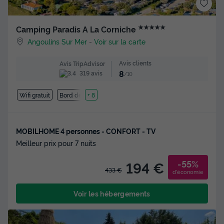
★★★★★
Camping Paradis A La Corniche
Angoulins Sur Mer
-
Voir sur la carte
Avis clients
Avis TripAdvisor
8
319 avis
/10
Wifi gratuit
Bord de mer
+ 8
MOBILHOME 4 personnes - CONFORT - TV
Meilleur prix pour 7 nuits
-55%
194 €
433 €
d'économie
Voir les hébergements