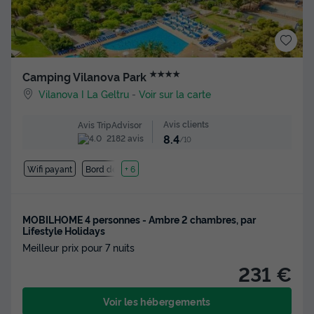
★★★★
Camping Vilanova Park
Vilanova I La Geltru
-
Voir sur la carte
Avis clients
Avis TripAdvisor
8.4
2182 avis
/10
Wifi payant
Bord de mer
+ 6
MOBILHOME 4 personnes - Ambre 2 chambres, par
Lifestyle Holidays
Meilleur prix pour 7 nuits
231 €
Voir les hébergements