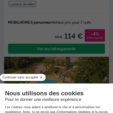
Location de vélos
MOBILHOME 6 personnes
Meilleur prix pour 7 nuits
-4%
114 €
119 €
d'économie
Voir les hébergements
★★★★
Camping Aqua Viva