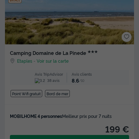
★★★
Camping Domaine de La Pinede
Etaples
-
Voir sur la carte
Avis clients
Avis TripAdvisor
8.6
38 avis
/10
Point Wifi gratuit
Bord de mer
MOBILHOME 4 personnes
Meilleur prix pour 7 nuits
199 €