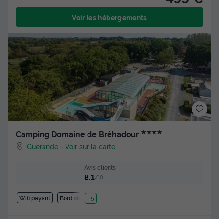
Voir les hébergements
★★★★
Camping Domaine de Bréhadour
Guerande
-
Voir sur la carte
Avis clients
8.1
/10
Wifi payant
Bord de mer
+ 5