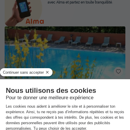
avec Alma et partez en toute tranquillité.
Village Vacances La Colline des Ocres
Villars
-
Voir sur la carte
Avis clients
Avis TripAdvisor
7.4
189 avis
/10