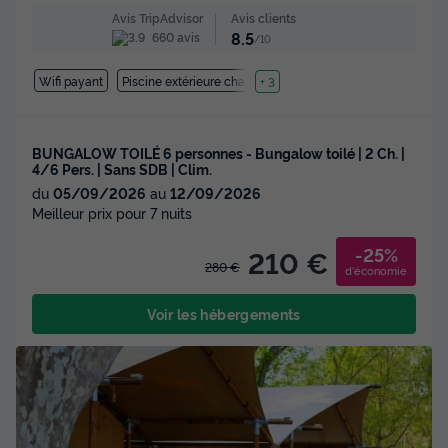
Avis clients
Avis TripAdvisor
8.5
660 avis
/10
Wifi payant
Piscine extérieure chauffée
+ 3
BUNGALOW TOILÉ 6 personnes - Bungalow toilé | 2 Ch. |
4/6 Pers. | Sans SDB | Clim.
du
05/09/2026
au
12/09/2026
Meilleur prix pour 7 nuits
-25%
210 €
280 €
d'économie
Voir les hébergements