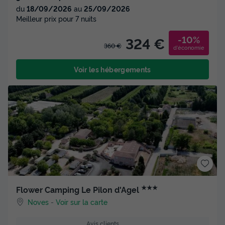
du
18/09/2026
au
25/09/2026
Meilleur prix pour 7 nuits
-10%
324 €
360 €
d'économie
Voir les hébergements
★★★
Flower Camping Le Pilon d'Agel
Noves
-
Voir sur la carte
Avis clients