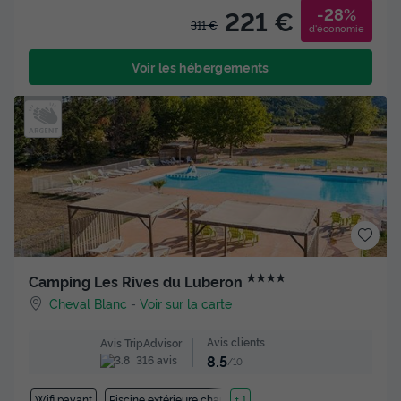
-28%
221 €
311 €
d'économie
Voir les hébergements
★★★★
Camping Les Rives du Luberon
Cheval Blanc
-
Voir sur la carte
Avis clients
Avis TripAdvisor
8.5
316 avis
/10
Wifi payant
Piscine extérieure chauffée
+ 1