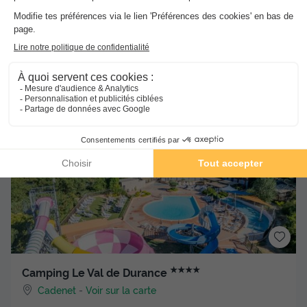
MOBILHOME 4 personnes - PROVENCE
du
26/09/2026
au
03/10/2026
Dernières disponibilités !
Meilleur prix pour 7 nuits
499 €
Voir les hébergements
★★★★
Camping Le Val de Durance
Cadenet
-
Voir sur la carte