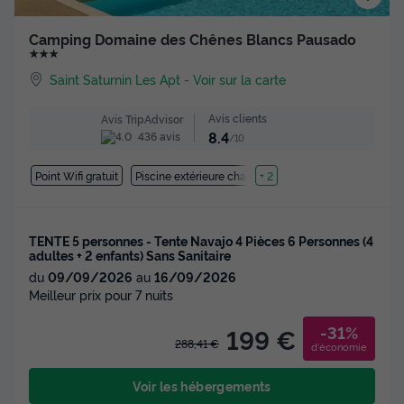
Camping Domaine des Chênes Blancs Pausado
★★★
Saint Saturnin Les Apt
-
Voir sur la carte
Avis clients
Avis TripAdvisor
8.4
436 avis
/10
Point Wifi gratuit
Piscine extérieure chauffée
+ 2
TENTE 5 personnes - Tente Navajo 4 Pièces 6 Personnes (4
adultes + 2 enfants) Sans Sanitaire
du
09/09/2026
au
16/09/2026
Meilleur prix pour 7 nuits
-31%
199 €
288,41 €
d'économie
Voir les hébergements