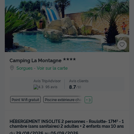
★★★★
Camping La Montagne
Sorgues
-
Voir sur la carte
Avis clients
Avis TripAdvisor
8.7
95 avis
/10
Point Wifi gratuit
Piscine extérieure chauffée
+ 3
HÉBERGEMENT INSOLITE 2 personnes - Roulotte- 17M² - 1
chambre (sans sanitaires) 2 adultes + 2 enfants max 10 ans
du
29/08/2026
au
05/09/2026