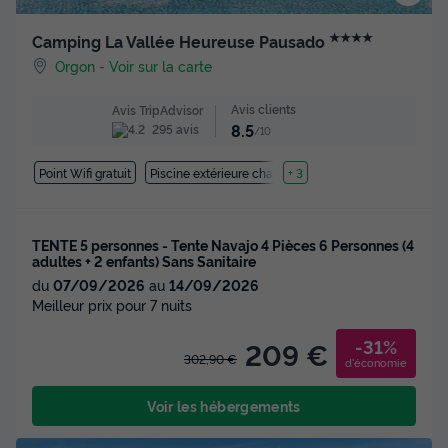
★★★★
Camping La Vallée Heureuse Pausado
Orgon
-
Voir sur la carte
Avis clients
Avis TripAdvisor
8.5
295 avis
/10
Point Wifi gratuit
Piscine extérieure chauffée
+ 3
TENTE 5 personnes - Tente Navajo 4 Pièces 6 Personnes (4
adultes + 2 enfants) Sans Sanitaire
du
07/09/2026
au
14/09/2026
Meilleur prix pour 7 nuits
-31%
209 €
302,90 €
d'économie
Voir les hébergements