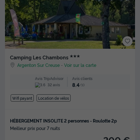
★★★
Camping Les Chambons
Argenton Sur Creuse
-
Voir sur la carte
Avis clients
Avis TripAdvisor
8.4
32 avis
/10
Wifi payant
Location de vélos
HÉBERGEMENT INSOLITE 2 personnes - Roulotte 2p
Meilleur prix pour 7 nuits
200 €