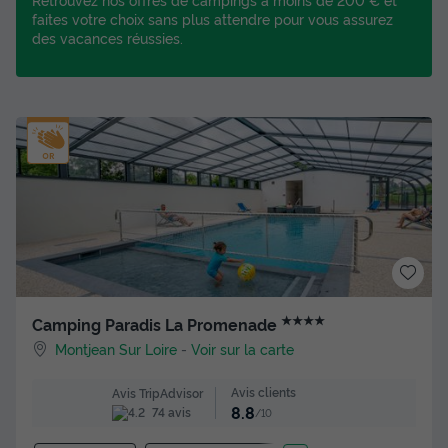
faites votre choix sans plus attendre pour vous assurez
des vacances réussies.
★★★★
Camping Paradis La Promenade
Montjean Sur Loire
-
Voir sur la carte
Avis clients
Avis TripAdvisor
8.8
74 avis
/10