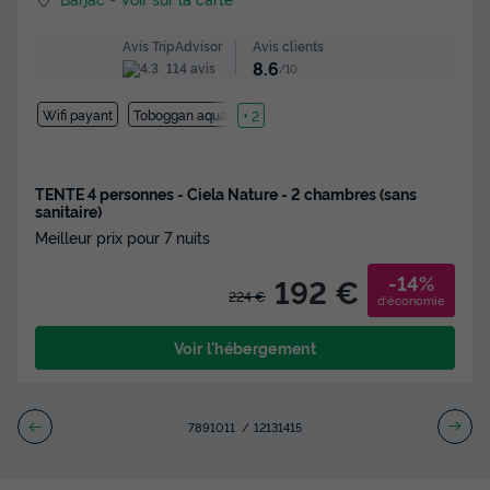
Avis clients
Avis TripAdvisor
8.6
114 avis
/10
Wifi payant
Toboggan aquatique
+ 2
TENTE 4 personnes - Ciela Nature - 2 chambres (sans
sanitaire)
Meilleur prix pour 7 nuits
-14%
192 €
224 €
d'économie
Voir l'hébergement
7
8
9
10
11
12
13
14
15