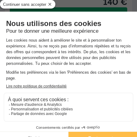
140 €
Voir l'hébergement
★★★
Camping Le Pont
Rivière Sur Tarn
-
Voir sur la carte
Avis clients
9.2
/10
Wifi gratuit
Piscine extérieure chauffée