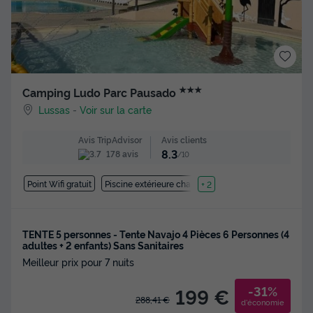
★★★
Camping Ludo Parc Pausado
Lussas
-
Voir sur la carte
Avis clients
Avis TripAdvisor
8.3
178 avis
/10
Point Wifi gratuit
Piscine extérieure chauffée
+ 2
TENTE 5 personnes - Tente Navajo 4 Pièces 6 Personnes (4
adultes + 2 enfants) Sans Sanitaires
Meilleur prix pour 7 nuits
-31%
199 €
288,41 €
d'économie