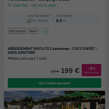
Saint Nic
-
Voir sur la carte
Avis clients
Avis TripAdvisor
8.5
131 avis
/10
Wifi payant
Bord de mer
+ 2
HÉBERGEMENT INSOLITE 2 personnes - COCO SWEET -
SANS SANITAIRE
Meilleur prix pour 7 nuits
-9%
199 €
220 €
d'économie
Voir l'hébergement