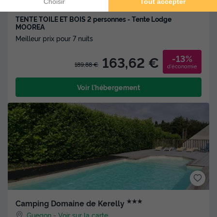
TENTE TOILE ET BOIS 2 personnes - Tente Lodge
MOOREA
Meilleur prix pour 7 nuits
-13%
163,62 €
189,88 €
d'économie
Voir l'hébergement
★★★
Camping Domaine de Kerelly
Guegon
-
Voir sur la carte