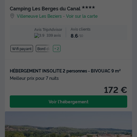
★★★★
Camping Les Berges du Canal
Villeneuve Les Beziers
-
Voir sur la carte
Avis clients
Avis TripAdvisor
8.6
339 avis
/10
Wifi payant
Bord de mer
+ 2
HÉBERGEMENT INSOLITE 2 personnes - BIVOUAC 9 m²
Meilleur prix pour 7 nuits
172 €
Voir l'hébergement