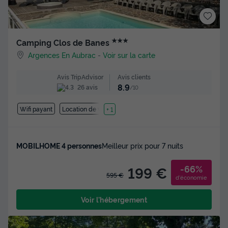
★★★
Camping Clos de Banes
Argences En Aubrac
-
Voir sur la carte
Avis clients
Avis TripAdvisor
8.9
26 avis
/10
Wifi payant
Location de vélos
+ 1
MOBILHOME 4 personnes
Meilleur prix pour 7 nuits
-66%
199 €
595 €
d'économie
Voir l'hébergement