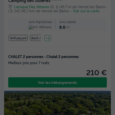
Camping des Albères
Laroque Des Alberes
]0, 1[ (45,7 m de Vernet les Bains)
| [1, Inf[ (45,7 km de Vernet les Bains)
-
Voir sur la carte
Avis clients
Avis TripAdvisor
8.6
658 avis
/10
Wifi payant
Bord de mer
+ 6
CHALET 2 personnes - Chalet 2 personnes
Meilleur prix pour 7 nuits
210 €
Voir les hébergements