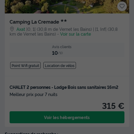
★★
Camping La Cremade
Axat
]0, 1[ (30,8 m de Vernet les Bains) | [1, Inf[ (30,8
km de Vernet les Bains)
-
Voir sur la carte
Avis clients
10
/10
Point Wifi gratuit
Location de vélos
CHALET 2 personnes - Lodge Bois sans sanitaires 16m2
Meilleur prix pour 7 nuits
315 €
Voir les hébergements
Suggestions de recherche :