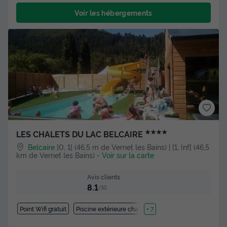
Voir les hébergements
★★★★
LES CHALETS DU LAC BELCAIRE
Belcaire
]0, 1[ (46,5 m de Vernet les Bains) | [1, Inf[ (46,5
km de Vernet les Bains)
-
Voir sur la carte
Avis clients
8.1
/10
Point Wifi gratuit
Piscine extérieure chauffée
+ 7