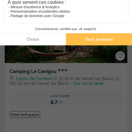
Voir les hébergements
★★★
Camping Le Canigou
Espira De Conflent
]0, 1[ (12 m de Vernet les Bains) | [1,
Inf[ (12 km de Vernet les Bains)
-
Voir sur la carte
Avis clients
8.7
/10
Point Wifi gratuit