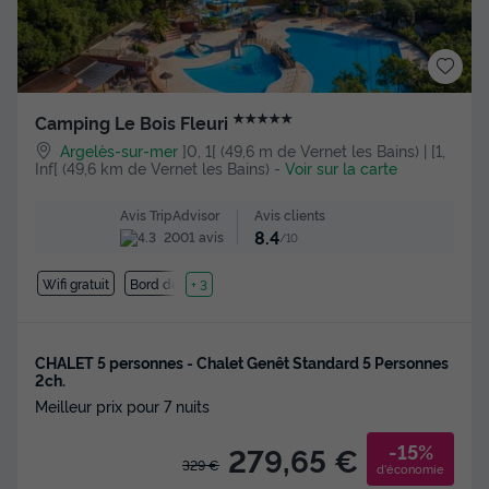
★★★★★
Camping Le Bois Fleuri
Argelès-sur-mer
]0, 1[ (49,6 m de Vernet les Bains) | [1,
Inf[ (49,6 km de Vernet les Bains)
-
Voir sur la carte
Avis clients
Avis TripAdvisor
8.4
2001 avis
/10
Wifi gratuit
Bord de mer
+ 3
CHALET 5 personnes - Chalet Genêt Standard 5 Personnes
2ch.
Meilleur prix pour 7 nuits
-15%
279,65 €
329 €
d'économie