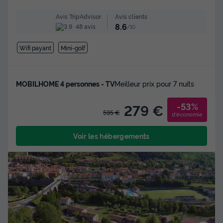
Avis clients
Avis TripAdvisor
8.6
48 avis
/10
Wifi payant
Mini-golf
MOBILHOME 4 personnes - TV
Meilleur prix pour 7 nuits
-53%
279 €
595 €
d'économie
Voir les hébergements