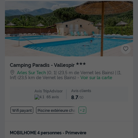
★★★
Camping Paradis - Vallespir
Arles Sur Tech
]0, 1[ (23,5 m de Vernet les Bains) | [1,
Inf[ (23,5 km de Vernet les Bains)
-
Voir sur la carte
Avis clients
Avis TripAdvisor
8.7
65 avis
/10
Wifi payant
Piscine extérieure chauffée
+ 2
MOBILHOME 4 personnes - Primevère