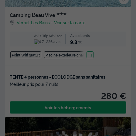
★★★
Camping L'eau Vive
Vernet Les Bains
-
Voir sur la carte
Avis clients
Avis TripAdvisor
9.3
236 avis
/10
Point Wifi gratuit
Piscine extérieure chauffée
+ 1
TENTE 4 personnes - ECOLODGE sans sanitaires
Meilleur prix pour 7 nuits
280 €
Voir les hébergements