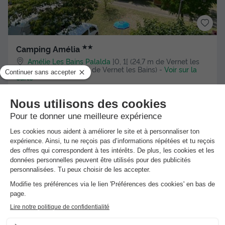
★★
Camping Amélia
Amélie Les Bains Palalda
]0, 1[ (24,7 m de Vernet les
Bains) | [1, Inf[ (24,7 km de Vernet les Bains)
-
Voir sur la
carte
Avis clients
8.8
/10
Wifi payant
Location de vélos
MOBILHOME 2 personnes - Saphir 18m² + terrasse
couverte + climatisation
Meilleur prix pour 7 nuits
352,80 €