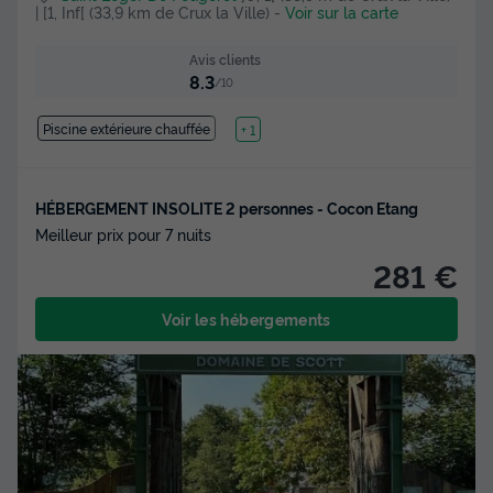
| [1, Inf[ (33,9 km de Crux la Ville)
-
Voir sur la carte
Avis clients
8.3
/10
Piscine extérieure chauffée
Lac
+ 1
HÉBERGEMENT INSOLITE 2 personnes - Cocon Etang
Meilleur prix pour 7 nuits
281 €
Voir les hébergements