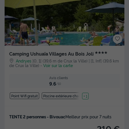
★★★★
Camping Ushuaïa Villages Au Bois Joli
Andryes
]0, 1[ (39,6 m de Crux la Ville) | [1, Inf[ (39,6 km
de Crux la Ville)
-
Voir sur la carte
Avis clients
9.6
/10
Point Wifi gratuit
Piscine extérieure chauffée
+ 1
TENTE 2 personnes - Bivouac
Meilleur prix pour 7 nuits
210 €