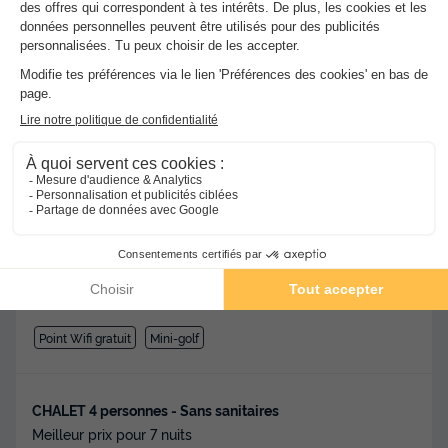
★★★
Camping des Bains
Saint Honore Les Bains
]0, 1[ (36,6 m de Crux la Ville) |
[1, Inf[ (36,6 km de Crux la Ville)
-
Voir sur la carte
Avis clients
Avis TripAdvisor
8.5
127 avis
/10
Point Wifi gratuit
Mini-golf
CHALET 4 personnes - Sans sanitaires
Meilleur prix pour 7 nuits