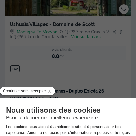
Ushuaïa Villages - Domaine de Scott
Montigny En Morvan
]0, 1[ (26,7 m de Crux la Ville) | [1,
Inf[ (26,7 km de Crux la Ville)
-
Voir sur la carte
Avis clients
8.8
/10
Lac
APPARTEMENT 3 personnes - Duplex Epicéa 26
Meilleur prix pour 7 nuits
239 €
Voir les hébergements