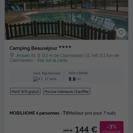
★★★★
Camping Beauséjour
Arques
]0, 1[ (3,1 m de Clairmarais) | [1, Inf[ (3,1 km de
Clairmarais)
-
Voir sur la carte
Avis clients
Avis TripAdvisor
8.8
17 avis
/10
Point Wifi gratuit
Piscine intérieure chauffée
MOBILHOME 4 personnes - TV
Meilleur prix pour 7 nuits
-3%
144 €
149 €
d'économie