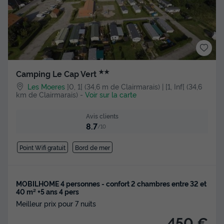
★★
Camping Le Cap Vert
Les Moeres
]0, 1[ (34,6 m de Clairmarais) | [1, Inf[ (34,6
km de Clairmarais)
-
Voir sur la carte
Avis clients
8.7
/10
Point Wifi gratuit
Bord de mer
MOBILHOME 4 personnes - confort 2 chambres entre 32 et
40 m² +5 ans 4 pers
Meilleur prix pour 7 nuits
450 €