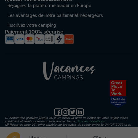
Rejoignez la plateforme leader en Europe
Les avantages de notre partenariat hébergeurs
Inscrivez votre camping
Paiement 100% sécurisé
(1) Annulation gratuite jusqu’à 30 jours avant la date de début de votre séjour (sans
justificatif et remboursement sous forme d'avoir).
Voir les conditions
(2) Réservez pour 1€ : offre valable sur les dates de séjour entre le 04/07/2026 et le
23/08/2026 inclus, en payant un acompte de 1€ sur le montant de l’hébergement
(hors frais de dossier, d’assurance et de traitement) puis un règlement en 3
échéances. Important : le paiement final de votre séjour est dû au plus tard 30 jours
avant votre date d'arrivée.