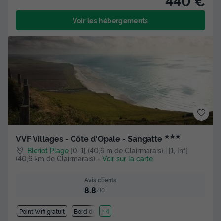
440 €
Voir les hébergements
★★★
VVF Villages - Côte d'Opale - Sangatte
Bleriot Plage
]0, 1[ (40,6 m de Clairmarais) | [1, Inf[
(40,6 km de Clairmarais)
-
Voir sur la carte
Avis clients
8.8
/10
Point Wifi gratuit
Bord de mer
+ 4