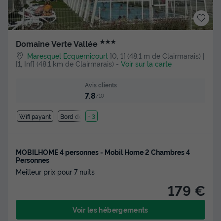
★★★
Domaine Verte Vallée
Maresquel Ecquemicourt
]0, 1[ (48,1 m de Clairmarais) |
[1, Inf[ (48,1 km de Clairmarais)
-
Voir sur la carte
Avis clients
7.8
/10
Wifi payant
Bord de mer
+ 3
MOBILHOME 4 personnes - Mobil Home 2 Chambres 4
Personnes
Meilleur prix pour 7 nuits
179 €
Voir les hébergements