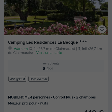
★★★
Camping Les Résidences La Becque
Warhem
]0, 1[ (26,7 m de Clairmarais) | [1, Inf[ (26,7 km
de Clairmarais)
-
Voir sur la carte
Avis clients
8.4
/10
Wifi gratuit
Bord de mer
MOBILHOME 4 personnes - Confort Plus - 2 chambres
Meilleur prix pour 7 nuits