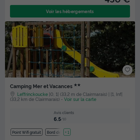
Voir les hébergements
★★
Camping Mer et Vacances
Leffrinckoucke
]0, 1[ (33,2 m de Clairmarais) | [1, Inf[
(33,2 km de Clairmarais)
-
Voir sur la carte
Avis clients
6.5
/10
Point Wifi gratuit
Bord de mer
+ 1