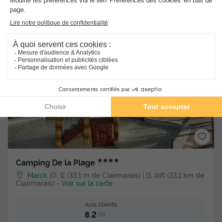
Meilleur prix pour 7 nuits
325 €
Voir les hébergements
★★★★
Camping De la Plage
Marck
]0, 1[ (33,1 m de Clairmarais) | [1, Inf[ (33,1 km de
Clairmarais)
-
Voir sur la carte
Avis clients
8.2
/10