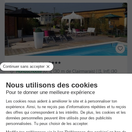
★★★★
Camping Préjoly
Hondschoote
]0, 1[ (30 m de Clairmarais) | [1, Inf[ (30
km de Clairmarais)
-
Voir sur la carte
Avis clients
7.7
/10
Wifi payant
Bord de mer
+ 2
CHALET 2 personnes - CABANE EN BOIS sans sanitaires