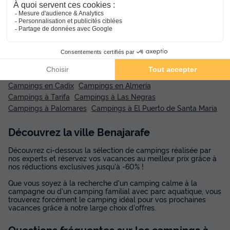
Réservez dès maintenant, payez en 4 fois
avec Alma et partez en toute tranquillité.
Suggestions de recherche :
Campings en Cadix
Campings en Almería
Campings à Tarifa
Campings à Las Negras
Campings à Palomares
Campings à El Puerto de Santa Maria
Découvrez la ville Benajarafe
Découvrez ci-dessous la sélection de campings réalisée par
nos experts et réservez vos vacances au meilleur prix grâce à
nos réductions exclusives jusqu'à -60% !
Que vous soyez à la recherche d'un camping calme à la
campagne ou d'un camping familial avec parc aquatique, vous
trouverez forcément le camping idéal pour vos prochaines
vacances grâce à notre large choix d'offres.
Questions fréquentes sur les campings
à