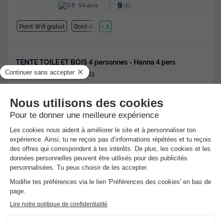
9
54 avis
/10
Point Wifi gratuit
Bord de mer
+ 3
TENTE TOILE ET BOIS 4 personnes - Hanna 4 pers
Meilleur prix pour 7 nuits
-10%
657 €
730 €
d'économie
Voir les hébergements
Réservez l'esprit tranquille avec
l'Annulation Gratuite !
Réservez sereinement votre prochain séjour
grâce à l'annulation gratuite jusqu'à J-30 sur
l'ensemble des séjours (1).
Nouveau : Paiement en 4 fois !