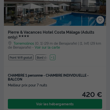
Pierre & Vacances Hotel Costa Málaga (Adults
★★★★
only)
Torremolinos
]0, 1[ (29 m de Benajarafe) | [1, Inf[ (29 km
de Benajarafe)
-
Voir sur la carte
Point Wifi gratuit
Bord de mer
+ 1
CHAMBRE 1 personne - CHAMBRE INDIVIDUELLE -
BALCON
Meilleur prix pour 7 nuits
420 €
Voir les hébergements