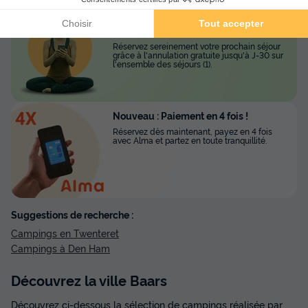
Réservez l'esprit tranquille avec
l'Annulation Gratuite !
Réservez sereinement votre prochain séjour
grâce à l'annulation gratuite jusqu'à J-30 sur
l'ensemble des séjours (1).
Nouveau : Paiement en 4 fois !
Réservez dès maintenant, payez en 4 fois
avec Alma et partez en toute tranquillité.
Suggestions de recherche :
Campings en Twenteret
Campings à Den Ham
Découvrez la ville Baars
Découvrez ci-dessous la sélection de campings réalisée par