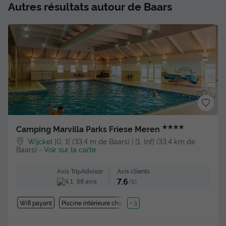
Autres résultats autour de Baars
★★★★
Camping Marvilla Parks Friese Meren
Wijckel
]0, 1[ (33,4 m de Baars) | [1, Inf[ (33,4 km de
Baars)
-
Voir sur la carte
Avis clients
Avis TripAdvisor
7.6
58 avis
/10
Wifi payant
Piscine intérieure chauffée
+ 3