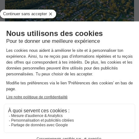
Siblu De Lente van Drenthe
Gasselte
]0, 1[ (47,3 m de Baars) | [1, Inf[ (47,3 km de
Baars)
-
Voir sur la carte
Point Wifi gratuit
Bord de mer
+ 4
MOBILHOME 4 personnes - Elégance 2 chambres terrasse
Meilleur prix pour 7 nuits
-29%
218,68 €
308 €
d'économie
Voir les hébergements