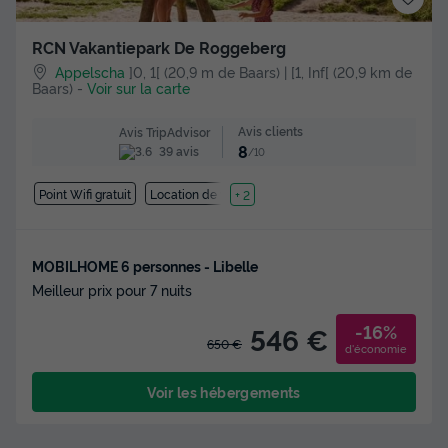
RCN Vakantiepark De Roggeberg
Appelscha
]0, 1[ (20,9 m de Baars) | [1, Inf[ (20,9 km de
Baars)
-
Voir sur la carte
Avis clients
Avis TripAdvisor
8
39 avis
/10
Point Wifi gratuit
Location de vélos
+ 2
MOBILHOME 6 personnes - Libelle
Meilleur prix pour 7 nuits
-16%
546 €
650 €
d'économie
Voir les hébergements