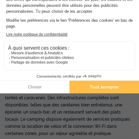
participer à des activités sportives comme le tennis, la
pétanque ou le mini-golf. Le camping organise aussi des
soirées à thème, des concerts et des événements en été pour
toute la famille. Sa proximité avec la plage permet de
pratiquer des activités nautiques comme le kayak, la voile, ou
tout simplement de profiter du sable et de la mer pour une
baignade rafraîchissante.
Le
Camping Floreal Le Festival
met à votre disposition des
services de qualité pour assurer le confort de ses visiteurs.
Vous y trouverez des hébergements variés, allant des mobil-
homes modernes et bien équipés aux emplacements pour
tentes et caravanes. Des infrastructures complètes sont
disponibles, telles que des sanitaires bien entretenus, une
épicerie, un snack-bar, et un restaurant servant des plats
locaux. Le camping dispose également de services pratiques
comme la location de vélos et la connexion Wi-Fi dans
certaines zones, pour un séjour agréable et pratique.