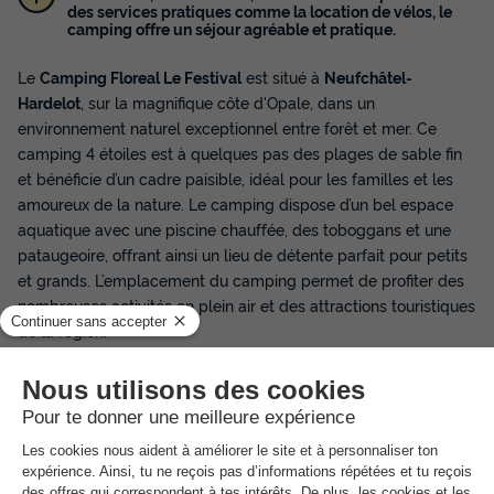
des services pratiques comme la location de vélos, le
camping offre un séjour agréable et pratique.
Le
Camping Floreal Le Festival
est situé à
Neufchâtel-
Hardelot
, sur la magnifique côte d'Opale, dans un
environnement naturel exceptionnel entre forêt et mer. Ce
camping 4 étoiles est à quelques pas des plages de sable fin
et bénéficie d’un cadre paisible, idéal pour les familles et les
amoureux de la nature. Le camping dispose d’un bel espace
aquatique avec une piscine chauffée, des toboggans et une
pataugeoire, offrant ainsi un lieu de détente parfait pour petits
et grands. L’emplacement du camping permet de profiter des
nombreuses activités en plein air et des attractions touristiques
de la région.
Le
Camping Floreal Le Festival
offre une large gamme
d’activités pour toute la famille. Les enfants peuvent profiter du
club enfant, des animations dédiées et des jeux en plein air,
tandis que les adultes peuvent se détendre à la piscine ou