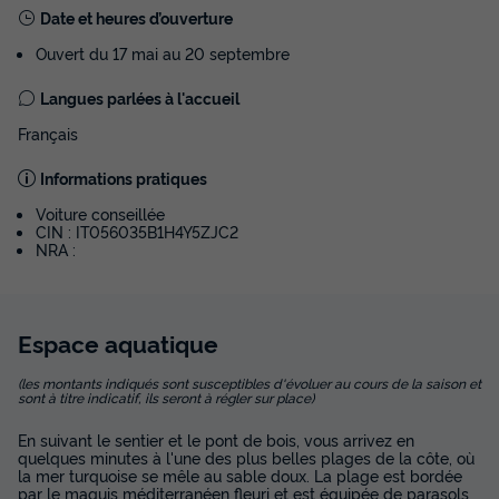
Meilleur prix pour 7 nuits
Date et heures d’ouverture
658 €
Ouvert du 17 mai au 20 septembre
Voir les disponibilités
Langues parlées à l'accueil
Français
Informations pratiques
Voiture conseillée
CIN : IT056035B1H4Y5ZJC2
NRA :
Espace
aquatique
APPARTEMENT 3 personnes - Cottage
Smart
(les montants indiqués sont susceptibles d'évoluer au cours de la saison et
sont à titre indicatif, ils seront à régler sur place)
Surface
Adultes
Salle de bain
25m²
3
1
En suivant le sentier et le pont de bois, vous arrivez en
quelques minutes à l'une des plus belles plages de la côte, où
Climatisation
Cafetière
Réfrigérateur
Salon de jardin
la mer turquoise se mêle au sable doux. La plage est bordée
par le maquis méditerranéen fleuri et est équipée de parasols