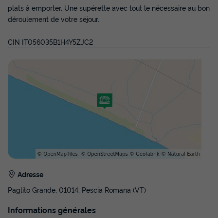
plats à emporter. Une supérette avec tout le nécessaire au bon
déroulement de votre séjour.
CIN IT056035B1H4Y5ZJC2
LODGE 4 personnes - Lodge Superior
Annulation gratuite
Surface
Adultes
Chambres
Salle de bain
24m²
4
2
1
Climatisation
Cafetière
Salon de jardin
Adresse
LODGE 4 personnes - Lodge Superior
Paglito Grande, 01014, Pescia Romana (VT)
du
14/09/2026
au
21/09/2026
Informations générales
Modifier les dates