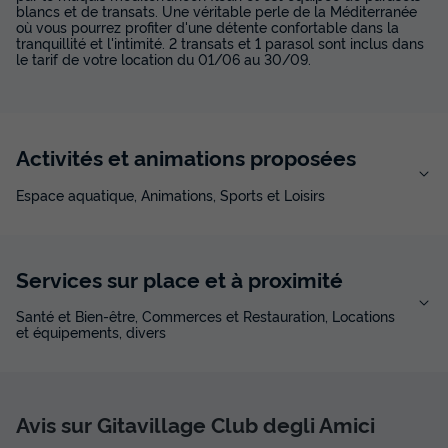
blancs et de transats. Une véritable perle de la Méditerranée
où vous pourrez profiter d'une détente confortable dans la
tranquillité et l'intimité. 2 transats et 1 parasol sont inclus dans
APPARTEMENT 3 personnes - Cottage Smart
le tarif de votre location du 01/06 au 30/09.
du
29/08/2026
au
05/09/2026
Modifier les dates
Meilleur prix pour 7 nuits
861,30 €
Activités et animations proposées
Voir les disponibilités
Espace aquatique, Animations, Sports et Loisirs
Services sur place et à proximité
Santé et Bien-être, Commerces et Restauration, Locations
et équipements, divers
Avis sur Gitavillage Club degli Amici
LODGE 4 personnes - Lodge Smart