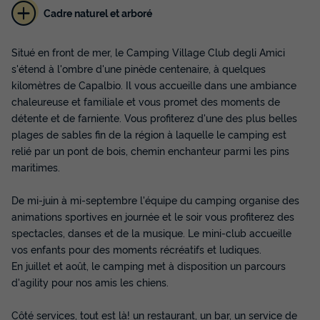
Cadre naturel et arboré
APPARTEMENT 4 personnes - Cottage
Comfort
Situé en front de mer, le Camping Village Club degli Amici
s'étend à l'ombre d'une pinède centenaire, à quelques
Annulation gratuite
kilomètres de Capalbio. Il vous accueille dans une ambiance
Surface
Adultes
Chambres
Salle de bain
chaleureuse et familiale et vous promet des moments de
45m²
4
2
1
détente et de farniente. Vous profiterez d'une des plus belles
Climatisation
Cafetière
Réfrigérateur
Salon de jardin
plages de sables fin de la région à laquelle le camping est
relié par un pont de bois, chemin enchanteur parmi les pins
maritimes.
APPARTEMENT 4 personnes - Cottage Comfort
De mi-juin à mi-septembre l'équipe du camping organise des
du
14/09/2026
au
21/09/2026
Modifier les dates
animations sportives en journée et le soir vous profiterez des
Meilleur prix pour 7 nuits
spectacles, danses et de la musique. Le mini-club accueille
vos enfants pour des moments récréatifs et ludiques.
648 €
En juillet et août, le camping met à disposition un parcours
d'agility pour nos amis les chiens.
Voir les disponibilités
Côté services, tout est là! un restaurant, un bar, un service de