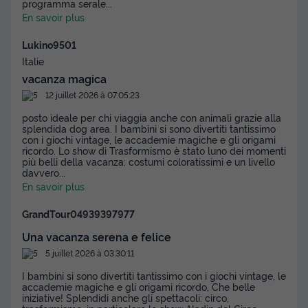
programma serale
...
En savoir plus
Lukino9501
Italie
vacanza magica
12 juillet 2026 à 07:05:23
posto ideale per chi viaggia anche con animali grazie alla
splendida dog area. I bambini si sono divertiti tantissimo
con i giochi vintage, le accademie magiche e gli origami
ricordo. Lo show di Trasformismo è stato luno dei momenti
più belli della vacanza: costumi coloratissimi e un livello
davvero
...
En savoir plus
GrandTour04939397977
Una vacanza serena e felice
5 juillet 2026 à 03:30:11
I bambini si sono divertiti tantissimo con i giochi vintage, le
accademie magiche e gli origami ricordo, Che belle
iniziative! Splendidi anche gli spettacoli: circo,