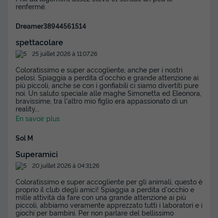
renfermé.
Voir les disponibilités
Dreamer38944561514
spettacolare
25 juillet 2026 à 11:07:26
Coloratissimo e super accogliente, anche per i nostri
pelosi. Spiaggia a perdita d'occhio e grande attenzione ai
più piccoli, anche se con i gonfiabili ci siamo divertiti pure
noi. Un saluto speciale alle maghe Simonetta ed Eleonora,
bravissime, tra l'altro mio figlio era appassionato di un
reality
...
En savoir plus
Sol M
Superamici
20 juillet 2026 à 04:31:26
Coloratissimo e super accogliente per gli animali, questo è
proprio il club degli amici! Spiaggia a perdita d'occhio e
mille attività da fare con una grande attenzione ai più
piccoli, abbiamo veramente apprezzato tutti i laboratori e i
giochi per bambini. Per non parlare del bellissimo