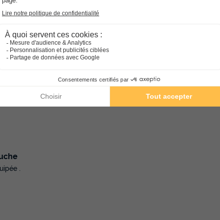
nio.
inés dans la zone écologique
s à votre arrivée .
ouche
uipée .