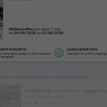
Meilleure offre
pour séjour 7 nuits
du
05/09/2026
au
12/09/2026
ation Gratuite (1)
Le plus grand choix
z votre séjour jusqu'à J-30 et réservez
Avec plus de 3 000 campings
 tranquille !
ts correspondants à votre sélection
MOBILHOME 4 personnes - Happy Rel
Adultes
Chambres
Salle de bain
4
2
1