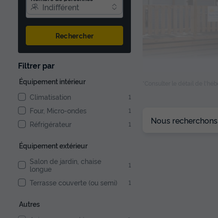
Indifférent
Rechercher
1/7
Filtrer par
Équipement intérieur
*Consulter le détail de l'h
Climatisation
1
Four, Micro-ondes
1
Nous recherchons l
Réfrigérateur
1
Équipement extérieur
Salon de jardin, chaise
1
longue
Terrasse couverte (ou semi)
1
Autres