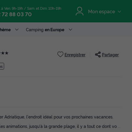
. à Ven. 9h-19h / Sam. et Dim. 10h-19h
Mon espace
 72 88 03 70
Thème
Camping
en Europe
★★★
Enregistrer
Partager
os
 Adriatique, l'endroit idéal pour vos prochaines vacances.
 les animations, jusqu'à la grande plage, il y a tout ce dont vo
...