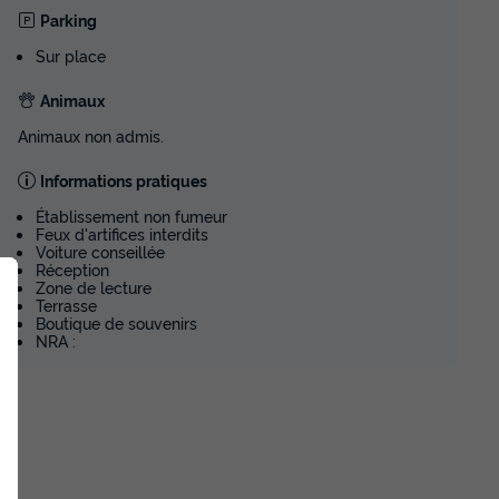
Parking
Sur place
Animaux
Animaux non admis.
Informations pratiques
Établissement non fumeur
Feux d'artifices interdits
Voiture conseillée
Réception
Zone de lecture
Terrasse
Boutique de souvenirs
NRA :