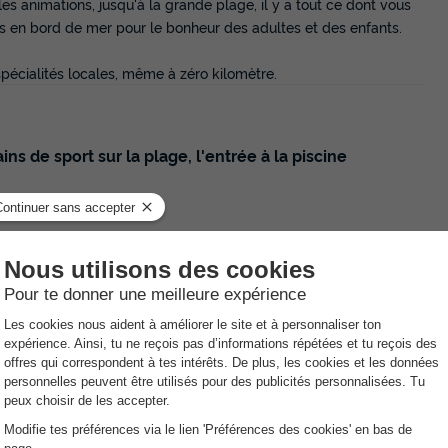
les animations, jusqu'à la grande plage, il y a tout ce dont vous
s en bord de mer pour le bonheur des adultes et des enfants.
spécialités locales, même à zéro kilomètre.
ains de sport sur la plage, l'entrée à la piscine
food.
es et poêles lavées et désinfectées par notre équipe, selon le