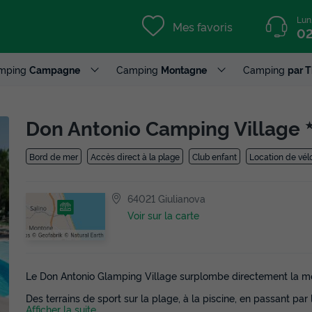
Lun
Mes favoris
02
mping
Campagne
Camping
Montagne
Camping
par 
Don Antonio Camping Village
Bord de mer
Accès direct à la plage
Club enfant
Location de vél
64021 Giulianova
Voir sur la carte
Le Don Antonio Glamping Village surplombe directement la mer
Des terrains de sport sur la plage, à la piscine, en passant par
Afficher la suite