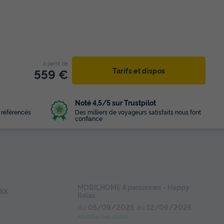
à partir de
559 €
Tarifs et dispos
Noté 4,5/5 sur Trustpilot
 référencés
Des milliers de voyageurs satisfaits nous font
confiance
MOBILHOME 4 personnes - Happy
ax
Relax
du
05/09/2026
au
12/09/2026
Modifier les dates