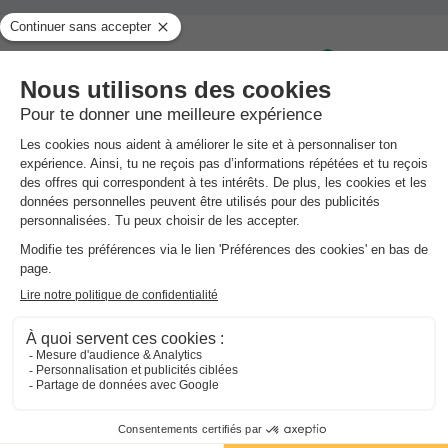
Le plus grand choix
Des prix exclusifs
avec plus de 3000
dès 99€ la semaine
campings référencés
Des spécialistes
Facilités de paiement
à votre écoute: Lun. à Ven.
Réglez en 3x sans frais ou
9h-19h / Sam. et Dim. 10h-
en 4x par carte bancaire
19h
Soyez informé en premier !
Inscrivez-vous à notre newsletter
E-mail
Envoyer