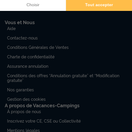
Vous et Nous
Aide
Contactez-nous
Conditions Générales de Ventes
Charte de confidentialité
Assurance annulation
Conditions des offres “Annulation gratuite” et “Modification
gratuite”
Nos garanties
Gestion des cookies
A propos de Vacances-Campings
À propos de nous
Inscrivez votre CE, CSE ou Collectivité
Mentions légales