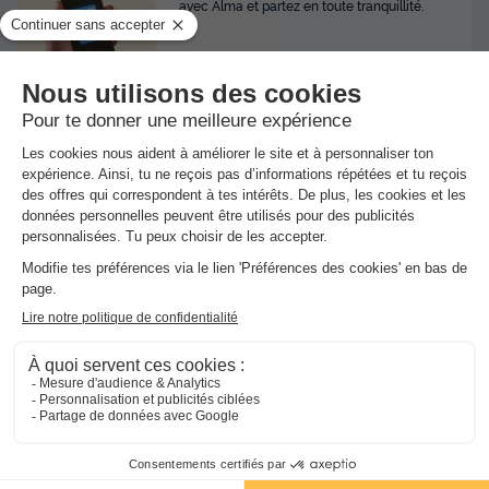
avec Alma et partez en toute tranquillité.
★★
Camping La Cremade
Axat
-
Voir sur la carte
Avis clients
10
/10
Point Wifi gratuit
Location de vélos