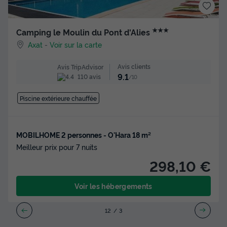
★★★
Camping le Moulin du Pont d'Alies
Axat
-
Voir sur la carte
Avis clients
Avis TripAdvisor
9.1
110 avis
/10
Piscine extérieure chauffée
MOBILHOME 2 personnes - O'Hara 18 m²
Meilleur prix pour 7 nuits
298,10 €
Voir les hébergements
1
2
3