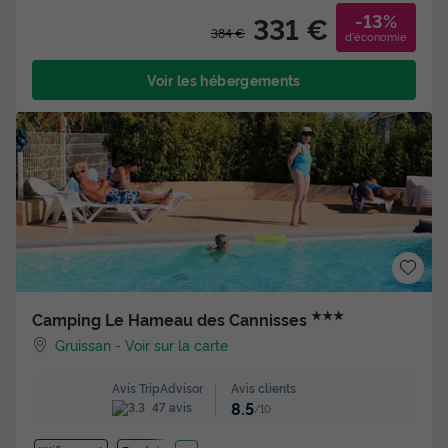
-13%
331 €
384 €
d'économie
Voir les hébergements
★★★
Camping Le Hameau des Cannisses
Gruissan
-
Voir sur la carte
Avis clients
Avis TripAdvisor
8.5
47 avis
/10