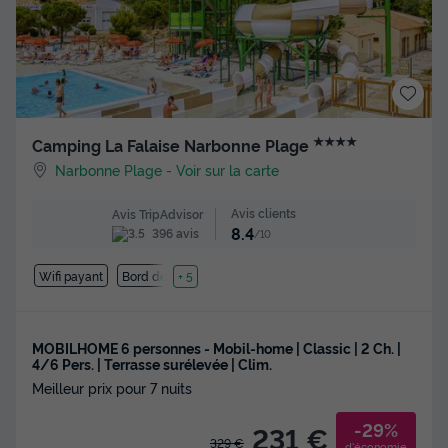
★★★★
Camping La Falaise Narbonne Plage
Narbonne Plage
-
Voir sur la carte
Avis clients
Avis TripAdvisor
8.4
396 avis
/10
Wifi payant
Bord de mer
+ 5
MOBILHOME 6 personnes - Mobil-home | Classic | 2 Ch. |
4/6 Pers. | Terrasse surélevée | Clim.
Meilleur prix pour 7 nuits
-29%
231 €
329 €
d'économie