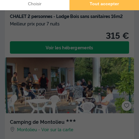
CHALET 2 personnes - Lodge Bois sans sanitaires 16m2
Meilleur prix pour 7 nuits
315 €
Voir les hébergements
★★★
Camping de Montolieu
Montolieu
-
Voir sur la carte