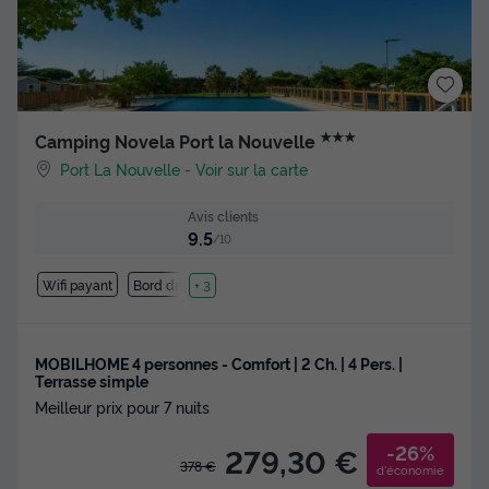
★★★
Camping Novela Port la Nouvelle
Port La Nouvelle
-
Voir sur la carte
Avis clients
9.5
/10
Wifi payant
Bord de mer
+ 3
MOBILHOME 4 personnes - Comfort | 2 Ch. | 4 Pers. |
Terrasse simple
Meilleur prix pour 7 nuits
-26%
279,30 €
378 €
d'économie