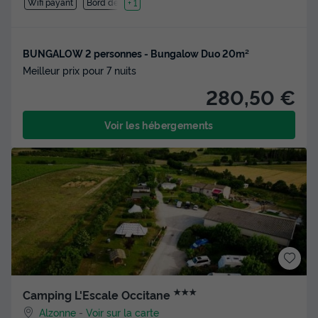
Wifi payant
Bord de mer
+ 1
BUNGALOW 2 personnes - Bungalow Duo 20m²
Meilleur prix pour 7 nuits
280,50 €
Voir les hébergements
★★★
Camping L'Escale Occitane
Alzonne
-
Voir sur la carte