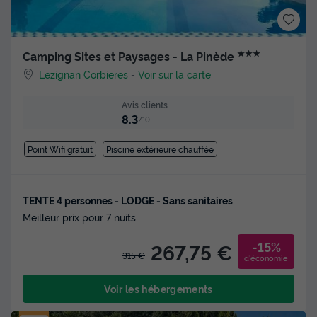
★★★
Camping Sites et Paysages - La Pinède
Lezignan Corbieres
-
Voir sur la carte
Avis clients
8.3
/10
Point Wifi gratuit
Piscine extérieure chauffée
TENTE 4 personnes - LODGE - Sans sanitaires
Meilleur prix pour 7 nuits
-15%
267,75 €
315 €
d'économie
Voir les hébergements