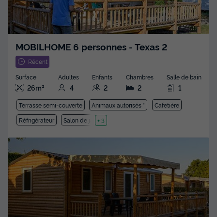
MOBILHOME 6 personnes - Texas 2
Récent
Surface
Adultes
Enfants
Chambres
Salle de bain
26m²
4
2
2
1
Terrasse semi-couverte
Animaux autorisés *
Cafetière
Réfrigérateur
Salon de jardin
+ 3