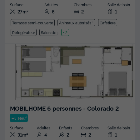
Surface
Adultes
Chambres
Salle de bain
27m²
6
2
1
Terrasse semi-couverte
Animaux autorisés *
Cafetière
Réfrigérateur
Salon de jardin
+ 2
MOBILHOME 6 personnes - Colorado 2
Neuf
Surface
Adultes
Enfants
Chambres
Salle de bain
31m²
4
2
2
1