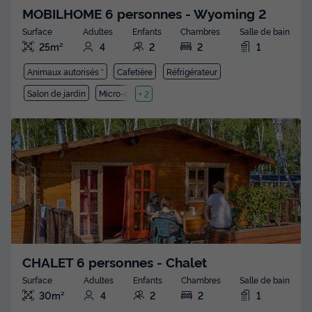
MOBILHOME 6 personnes - Wyoming 2
Surface
Adultes
Enfants
Chambres
Salle de bain
25m²
4
2
2
1
Animaux autorisés *
Cafetière
Réfrigérateur
Salon de jardin
Micro-ondes
+ 2
CHALET 6 personnes - Chalet
Surface
Adultes
Enfants
Chambres
Salle de bain
30m²
4
2
2
1