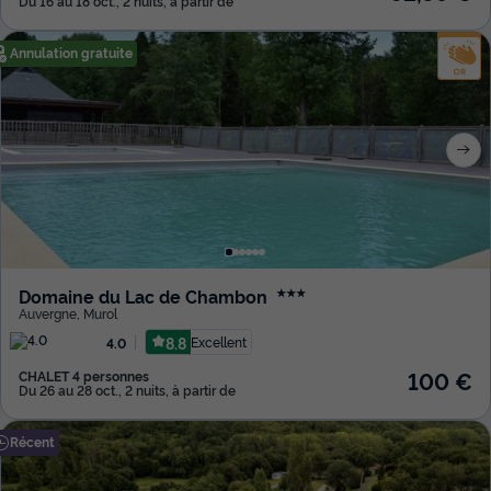
Du 16 au 18 oct., 2 nuits, à partir de
Annulation gratuite
Domaine du Lac de Chambon
★★★
Auvergne
,
Murol
8.8
Excellent
4.0
100 €
CHALET 4 personnes
Du 26 au 28 oct., 2 nuits, à partir de
Récent