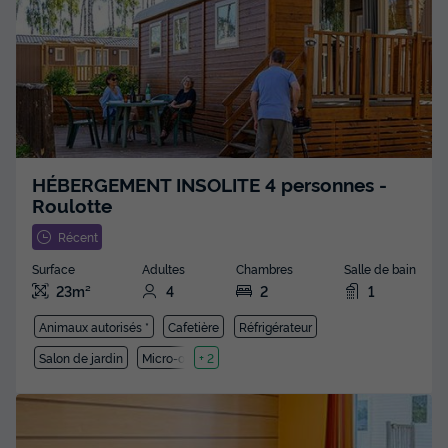
HÉBERGEMENT INSOLITE 4 personnes -
Roulotte
Récent
Surface
Adultes
Chambres
Salle de bain
23m²
4
2
1
Animaux autorisés *
Cafetière
Réfrigérateur
Salon de jardin
Micro-ondes
+ 2