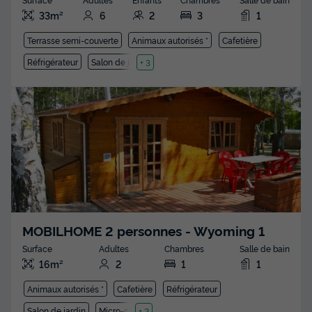
33m²
6
2
3
1
Terrasse semi-couverte
Animaux autorisés *
Cafetière
Réfrigérateur
Salon de jardin
+ 3
MOBILHOME 2 personnes - Wyoming 1
Surface
Adultes
Chambres
Salle de bain
16m²
2
1
1
Animaux autorisés *
Cafetière
Réfrigérateur
Salon de jardin
Micro-ondes
+ 2