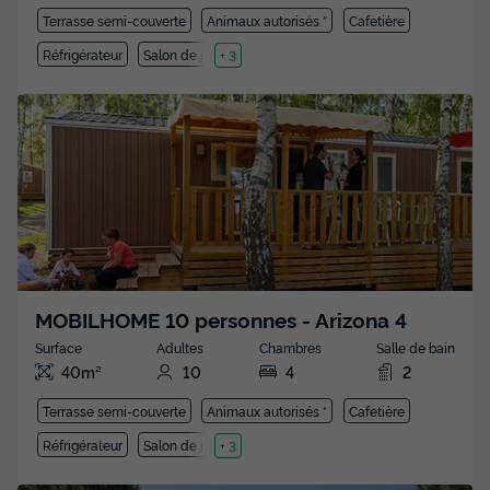
Terrasse semi-couverte
Animaux autorisés *
Cafetière
Réfrigérateur
Salon de jardin
+ 3
MOBILHOME 10 personnes - Arizona 4
Surface
Adultes
Chambres
Salle de bain
40m²
10
4
2
Terrasse semi-couverte
Animaux autorisés *
Cafetière
Réfrigérateur
Salon de jardin
+ 3