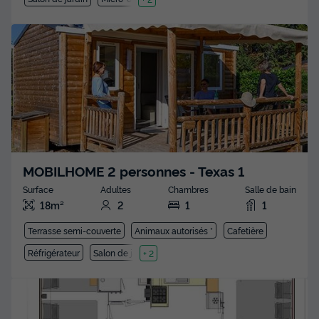
MOBILHOME 2 personnes - Texas 1
Surface
Adultes
Chambres
Salle de bain
18m²
2
1
1
Terrasse semi-couverte
Animaux autorisés *
Cafetière
Réfrigérateur
Salon de jardin
+ 2