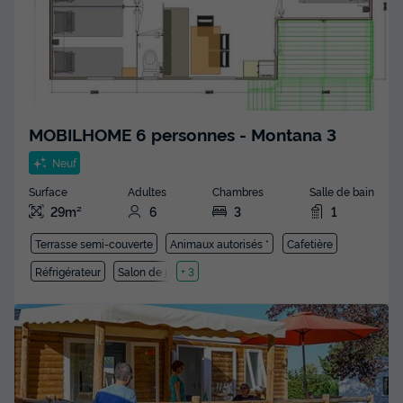
MOBILHOME 6 personnes - Montana 3
Neuf
Surface
Adultes
Chambres
Salle de bain
29m²
6
3
1
Terrasse semi-couverte
Animaux autorisés *
Cafetière
Réfrigérateur
Salon de jardin
+ 3