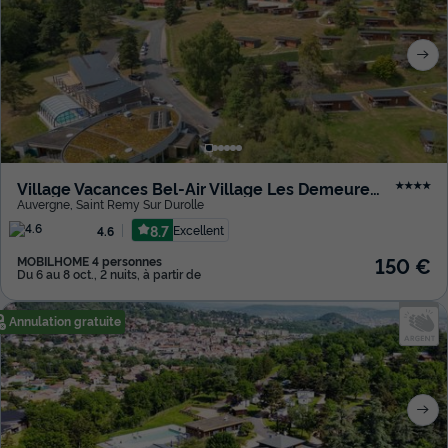
Village Vacances Bel-Air Village Les Demeures du Lac
★★★★
Auvergne
,
Saint Remy Sur Durolle
8.7
Excellent
4.6
150 €
MOBILHOME 4 personnes
Du 6 au 8 oct., 2 nuits, à partir de
Annulation gratuite