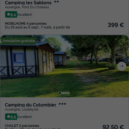
Camping les Sablons
★★
Auvergne
,
Pont Du Chateau
8.4
Excellent
399 €
MOBILHOME 4 personnes
Du 29 août au 5 sept., 7 nuits, à partir de
Annulation gratuite
Camping du Colombier
★★★
Auvergne
,
Loubeyrat
8.8
Excellent
92,50 €
CHALET 2 personnes