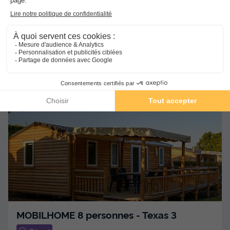
MOBILHOME 6 personnes
Surface
Adultes
Chambres
Salle de bain
23m²
6
2
1
Animaux autorisés *
Cafetière
Réfrigérateur
Salon de jardin
Micro-ondes
+ 1
MOBILHOME 8 personnes - Texas 3