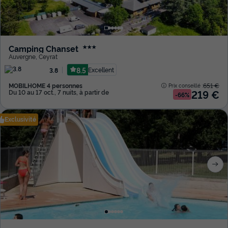
Camping Chanset
★★★
Auvergne
,
Ceyrat
8.5
Excellent
3.8
MOBILHOME 4 personnes
651 €
Prix conseillé :
219 €
Du 10 au 17 oct., 7 nuits, à partir de
-66%
Exclusivité