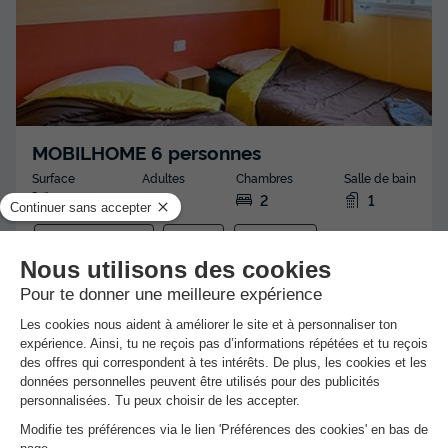
MOBILHOME 6 personnes
Surface
Adultes
Chambres
Salle de bain
23m²
6
2
1
Animaux autorisés *
Cafetière
Réfrigérateur
Salon de jardin
Micro-ondes
+ 1