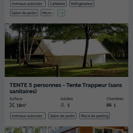
Animaux autorisés *
Cafetière
Réfrigérateur
Salon de jardin
Micro-ondes
+ 2
TENTE 5 personnes - Tente Trappeur (sans
sanitaires)
Surface
Adultes
Chambres
18m²
5
1
Animaux autorisés *
Salon de jardin
Place de parking