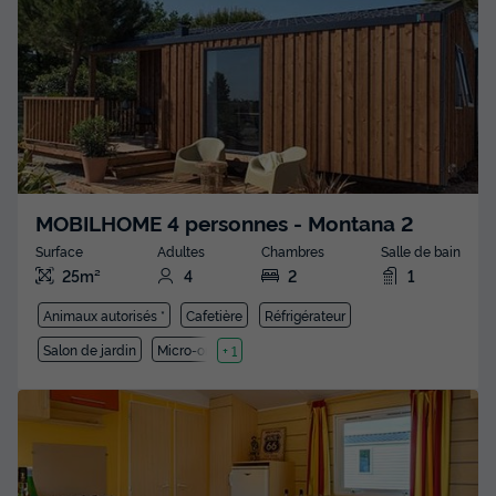
MOBILHOME 4 personnes - Montana 2
Surface
Adultes
Chambres
Salle de bain
25m²
4
2
1
Animaux autorisés *
Cafetière
Réfrigérateur
Salon de jardin
Micro-ondes
+ 1