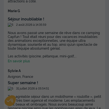
attractions à côté.
Marie G
Séjour inoubliable !
2 août 2026 à 14:35:59
Nous avons passé une semaine de rêve dans ce camping
Capfun ! Tout était réuni pour des vacances inoubliables :
des animations exceptionnelles, une équipe ultra
dynamique, souriante et au top, ainsi qu’un spectacle de
toute l’équipe absolument génial.
Les activités (piscine, pétanque, mini-golf,
...
En savoir plus
Sylvie A
Avignon, France
Super semaine !
31 juillet 2026 à 05:54:51
Très agréable séjour dans un mobilhome « roulotte », petit
mais très bien agencé et moderne. Les emplacements
sont beaux et ombragés. Nous avons beaucoup aimé
l’espace piscine ainsi que les nombreuses aires de jeux. Le