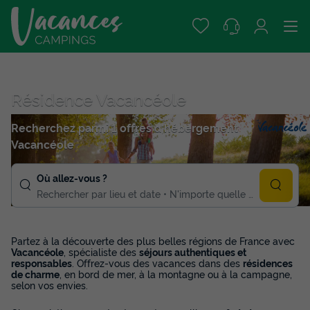
Résidence Vacancéole
Recherchez parmi 1 offres d'hébergement
Vacancéole
Où allez-vous ?
Rechercher par lieu et date
N'importe quelle duree
Partez à la découverte des plus belles régions de France avec
Vacancéole
, spécialiste des
séjours authentiques et
responsables
. Offrez-vous des vacances dans des
résidences
de charme
, en bord de mer, à la montagne ou à la campagne,
selon vos envies.