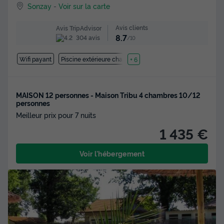
Sonzay
-
Voir sur la carte
Avis clients
Avis TripAdvisor
8.7
304 avis
/10
Wifi payant
Piscine extérieure chauffée
+ 6
MAISON 12 personnes - Maison Tribu 4 chambres 10/12
personnes
Meilleur prix pour 7 nuits
1 435 €
Voir l'hébergement