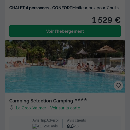
CHALET 4 personnes - CONFORT
Meilleur prix pour 7 nuits
1 529 €
Voir l'hébergement
★★★★
Camping Sélection Camping
La Croix Valmer
-
Voir sur la carte
Avis clients
Avis TripAdvisor
8.5
260 avis
/10