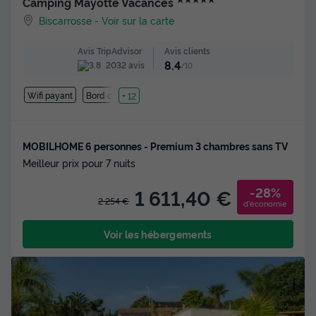
Camping Mayotte Vacances
Biscarrosse
-
Voir sur la carte
Avis clients
Avis TripAdvisor
8.4
2032 avis
/10
Wifi payant
Bord de mer
+ 12
MOBILHOME 6 personnes - Premium 3 chambres sans TV
Meilleur prix pour 7 nuits
-28%
1 611,40 €
2 254 €
d'économie
Voir les hébergements