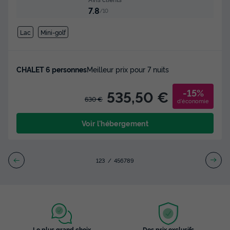
7.8
/10
Lac
Mini-golf
CHALET 6 personnes
Meilleur prix pour 7 nuits
-15%
535,50 €
630 €
d'économie
Voir l'hébergement
1
2
3
4
5
6
7
8
9
Le plus grand choix
Des prix exclusifs