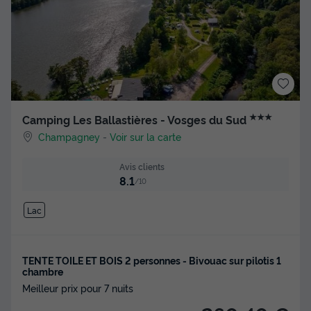
★★★
Camping Les Ballastières - Vosges du Sud
Champagney
-
Voir sur la carte
Avis clients
8.1
/10
Lac
TENTE TOILE ET BOIS 2 personnes - Bivouac sur pilotis 1
chambre
Meilleur prix pour 7 nuits