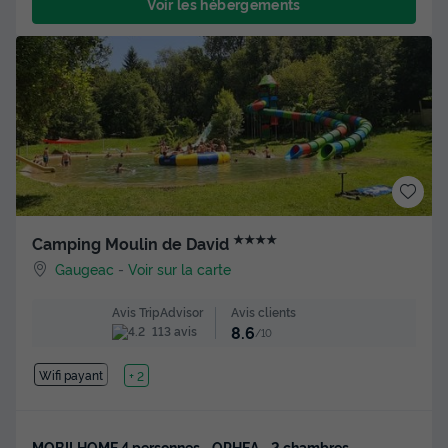
Voir les hébergements
★★★★
Camping Moulin de David
Gaugeac
-
Voir sur la carte
Avis clients
Avis TripAdvisor
8.6
113 avis
/10
Wifi payant
Lac
+ 2
MOBILHOME 4 personnes - OPHEA - 2 chambres