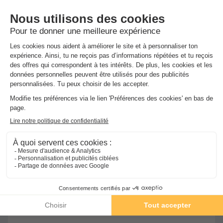
Voir l'hébergement
★★★★★
Camping Les Truffières de Dordogne
Saint Genies
-
Voir sur la carte
Avis clients
Avis TripAdvisor
8.7
795 avis
/10
Piscine extérieure chauffée
Piscine intérieure chauffée
+ 6