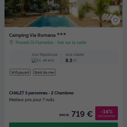
★★★
Camping Via Romana
Prunelli Di Fiumorbo
-
Voir sur la carte
Avis clients
Avis TripAdvisor
8.3
46 avis
/10
Wifi payant
Bord de mer
CHALET 5 personnes - 2 Chambres
Meilleur prix pour 7 nuits
-14%
719 €
840 €
d'économie