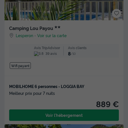
★★
Camping Lou Payou
Lesperon
-
Voir sur la carte
Avis clients
Avis TripAdvisor
8
39 avis
/10
Wifi payant
MOBILHOME 6 personnes - LOGGIA BAY
Meilleur prix pour 7 nuits
889 €
Voir l'hébergement