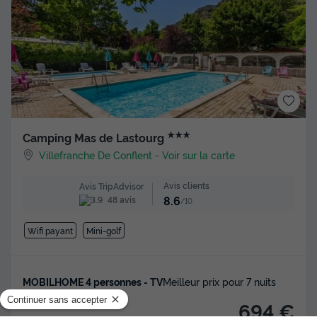
★★★
Camping Mas de Lastourg
Villefranche De Conflent
-
Voir sur la carte
Avis clients
Avis TripAdvisor
8.6
48 avis
/10
Wifi payant
Mini-golf
MOBILHOME 4 personnes - TV
Meilleur prix pour 7 nuits
694 €