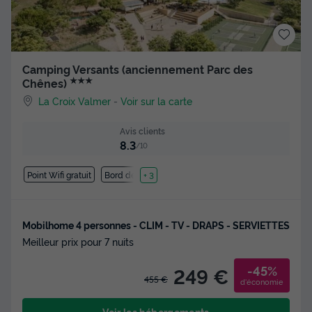
Camping Versants (anciennement Parc des
★★★
Chênes)
La Croix Valmer
-
Voir sur la carte
Avis clients
8.3
/10
Point Wifi gratuit
Bord de mer
+ 3
Mobilhome 4 personnes - CLIM - TV - DRAPS - SERVIETTES
Meilleur prix pour 7 nuits
-45%
249 €
455 €
d'économie
Voir les hébergements