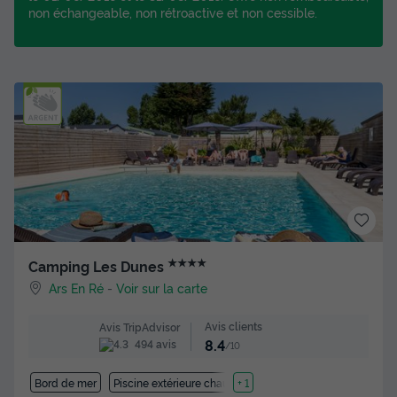
non échangeable, non rétroactive et non cessible.
★★★★
Camping Les Dunes
Ars En Ré
-
Voir sur la carte
Avis clients
Avis TripAdvisor
8.4
494 avis
/10
Bord de mer
Piscine extérieure chauffée
+ 1