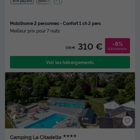
Wifi payant
Bord de mer
+ 3
Mobilhome 2 personnes - Confort 1 ch 2 pers
Meilleur prix pour 7 nuits
-6%
310 €
331 €
d'économie
Voir les hébergements
★★★★
Camping La Citadelle