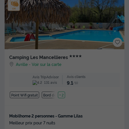
★★★★
Camping Les Mancellieres
Avrille
-
Voir sur la carte
Avis clients
Avis TripAdvisor
9.1
131 avis
/10
Point Wifi gratuit
Bord de mer
+ 2
Mobilhome 2 personnes - Gamme Lilas
Meilleur prix pour 7 nuits