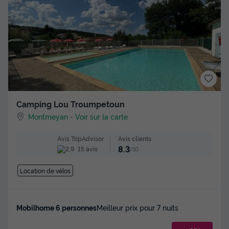
Camping Lou Troumpetoun
Montmeyan
-
Voir sur la carte
Avis clients
Avis TripAdvisor
8.3
15 avis
/10
Location de vélos
Mobilhome 6 personnes
Meilleur prix pour 7 nuits