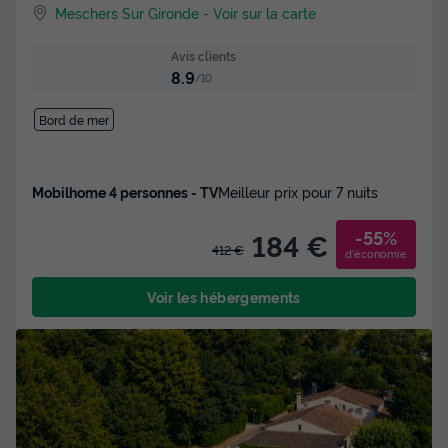
Meschers Sur Gironde
-
Voir sur la carte
Avis clients
8.9
/10
Bord de mer
Mobilhome 4 personnes - TV
Meilleur prix pour 7 nuits
-55%
184 €
412 €
d'économie
Voir les hébergements