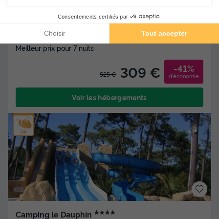
Mobilhome 6 personnes - LOGGIA BAY vue rivière - 2
chambres - TV - CLIM - LV
Meilleur prix pour 7 nuits
-41%
309 €
525 €
d'économie
Voir les hébergements
★★★★
Camping le Dauphin