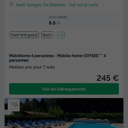
Saint Georges De Didonne
-
Voir sur la carte
Avis clients
8.6
/10
Point Wifi gratuit
Bord de mer
+ 5
Mobilhome 4 personnes - Mobile-home ODYSEE*** 4
personnes
Meilleur prix pour 7 nuits
245 €
Voir les hébergements