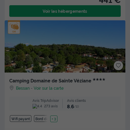
Voir les hébergements
★★★★
Camping Domaine de Sainte Véziane
Bessan
-
Voir sur la carte
Avis clients
Avis TripAdvisor
8.6
273 avis
/10
Wifi payant
Bord de mer
+ 3