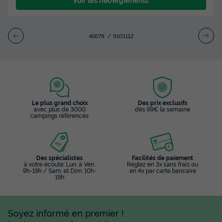
4
5
6
7
8
9
10
11
12
Le plus grand choix
Des prix exclusifs
avec plus de 3000
dès 99€ la semaine
campings référencés
Des spécialistes
Facilités de paiement
à votre écoute: Lun. à Ven.
Réglez en 3x sans frais ou
9h-19h / Sam. et Dim. 10h-
en 4x par carte bancaire
19h
Soyez informé en premier !