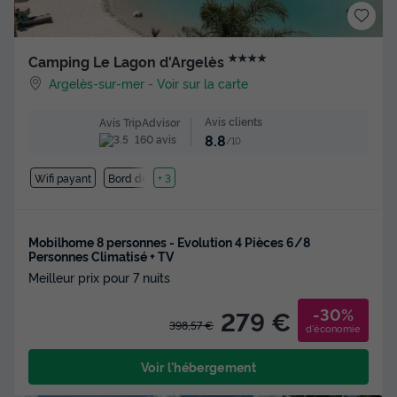
★★★★
Camping Le Lagon d'Argelès
Argelès-sur-mer
-
Voir sur la carte
Avis clients
Avis TripAdvisor
8.8
160 avis
/10
Wifi payant
Bord de mer
+ 3
Mobilhome 8 personnes - Evolution 4 Pièces 6/8
Personnes Climatisé + TV
Meilleur prix pour 7 nuits
-30%
279 €
398,57 €
d'économie
Voir l'hébergement