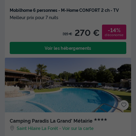
Mobilhome 6 personnes - M-Home CONFORT 2 ch - TV
Meilleur prix pour 7 nuits
-14%
270 €
315 €
d'économie
Voir les hébergements
★★★★
Camping Paradis La Grand' Métairie
Saint Hilaire La Forêt
-
Voir sur la carte