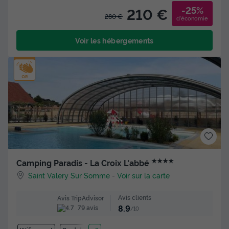
-25%
210 €
280 €
d'économie
Voir les hébergements
★★★★
Camping Paradis - La Croix L'abbé
Saint Valery Sur Somme
-
Voir sur la carte
Avis clients
Avis TripAdvisor
8.9
79 avis
/10