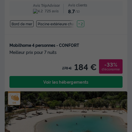
Avis clients
Avis TripAdvisor
8.7
725 avis
/10
Bord de mer
Piscine extérieure chauffée
+ 2
Mobilhome 4 personnes - CONFORT
Meilleur prix pour 7 nuits
-33%
184 €
278 €
d'économie
Voir les hébergements