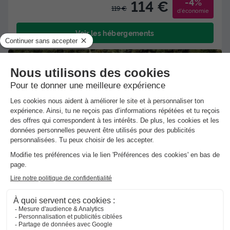
-4%
114 €
119 €
d'économie
Voir les hébergements
★★★★★
Camping Domaine de l'Ubaye
Meolans Revel
-
Voir sur la carte
Avis clients
Avis TripAdvisor
8.6
47 avis
/10
Wifi payant
Piscine extérieure chauffée
+ 1